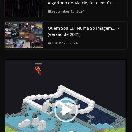
Algoritmo de Matrix, feito em C++…
September 13, 2024
Quem Sou Eu, Numa Só Imagem… :)
(Versão de 2021)
August 27, 2024
V
i
d
e
o
P
l
a
y
e