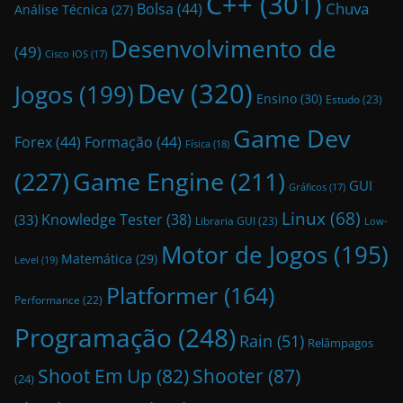
C++
(301)
Bolsa
(44)
Chuva
Análise Técnica
(27)
Desenvolvimento de
(49)
Cisco IOS
(17)
Dev
(320)
Jogos
(199)
Ensino
(30)
Estudo
(23)
Game Dev
Forex
(44)
Formação
(44)
Física
(18)
(227)
Game Engine
(211)
GUI
Gráficos
(17)
Linux
(68)
Knowledge Tester
(38)
(33)
Libraria GUI
(23)
Low-
Motor de Jogos
(195)
Matemática
(29)
Level
(19)
Platformer
(164)
Performance
(22)
Programação
(248)
Rain
(51)
Relâmpagos
Shoot Em Up
(82)
Shooter
(87)
(24)