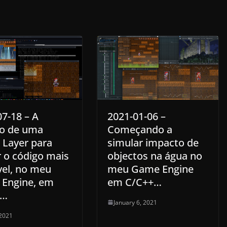
7-18 – A
2021-01-06 –
ão de uma
Começando a
 Layer para
simular impacto de
r o código mais
objectos na água no
vel, no meu
meu Game Engine
Engine, em
em C/C++…
+…
January 6, 2021
 2021