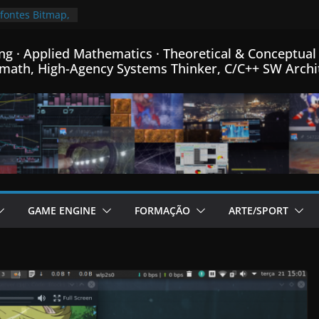
 fontes Bitmap,
mance, e menus
or de Fractais
ng · Applied Mathematics · Theoretical & Conceptual 
C++…
math, High-Agency Systems Thinker, C/C++ SW Archi
cional post da
e Engine em
ha linguagem
criada para
m C++…
eiro passo na
de Física
 e Matemática…
imindo
GAME ENGINE
FORMAÇÃO
ARTE/SPORT
is que o
 mais pequeno
% de
meu Formato
C++…