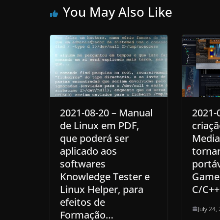
You May Also Like
2021-08-20 – Manual
2021-0
de Linux em PDF,
criaç
que poderá ser
Media
aplicado aos
torna
softwares
portá
Knowledge Tester e
Game 
Linux Helper, para
C/C+
efeitos de
July 24,
Formação…