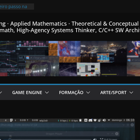
eiro passo na
de Física
 e Matemática…
ng · Applied Mathematics · Theoretical & Conceptual 
imindo
math, High-Agency Systems Thinker, C/C++ SW Archi
is que o
 mais pequeno
% de
meu Formato
C++…
 fontes Bitmap,
mance, e menus
or de Fractais
C++…
cional post da
GAME ENGINE
FORMAÇÃO
ARTE/SPORT
e Engine em
ha linguagem
criada para
m C++…