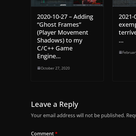
2020-10-27 – Adding
2021-
“Ghost Frames”
exemp
(Player Movement
terrív
Shadows) to my
…
C/C++ Game
Februar
Engine…
October 27, 2020
Leave a Reply
Your email address will not be published.
Requ
Comment
*