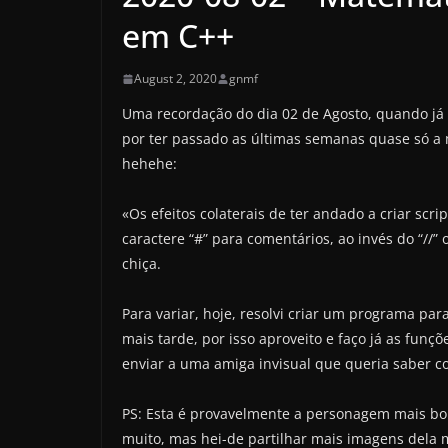
em C++
August 2, 2020
gnmf
Uma recordação do dia 02 de Agosto, quando já 
por ter passado as últimas semanas quase só a 
hehehe:
«Os efeitos colaterais de ter andado a criar scr
caractere “#” para comentários, ao invés do “//” 
chiça.
Para variar, hoje, resolvi criar um programa par
mais tarde, por isso aproveito e faço já as funçõ
enviar a uma amiga invisual que queria saber c
PS: Esta é provavelmente a personagem mais bon
muito, mas hei-de partilhar mais imagens dela m