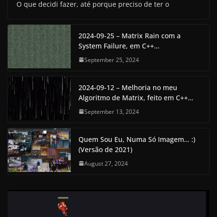
O que decidi fazer, até porque preciso de ter o
2024-09-25 – Matrix Rain com a
System Failure, em C++…
September 25, 2024
2024-09-12 – Melhoria no meu
Algoritmo de Matrix, feito em C++…
September 13, 2024
Quem Sou Eu, Numa Só Imagem… :)
(Versão de 2021)
August 27, 2024
V
i