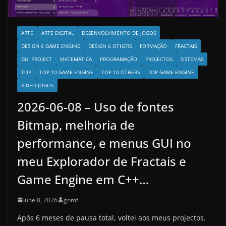
ARTE
ARTE DIGITAL
DESENVOLVIMENTO DE JOGOS
DESIGN 6 GAME ENGINE
DESIGN 6 OTHERS
FORMAÇÃO
FRACTAIS
GUI PROJECT
MATEMÁTICA
PROGRAMAÇÃO
PROJECTOS
SISTEMAS
TOP
TOP 10 GAME ENGINE
TOP 10 OTHERS
TOP GAME ENGINE
VIDEO JOGOS
2026-06-08 – Uso de fontes
Bitmap, melhoria de
performance, e menus GUI no
meu Explorador de Fractais e
Game Engine em C++…
June 8, 2026
gnmf
Após 6 meses de pausa total, voltei aos meus projectos.