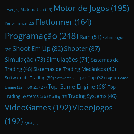
Motor de Jogos
(195)
Matemática
(29)
Level
(19)
Platformer
(164)
Performance
(22)
Programação
(248)
Rain
(51)
Relâmpagos
Shoot Em Up
(82)
Shooter
(87)
(24)
Simulação
(73)
Simulações
(71)
Sistemas de
Trading
(46)
Sistemas de Trading Mecânicos
(46)
Top
(32)
Software de Trading
(30)
Top 10 Game
Softwares C++
(20)
Top Game Engine
(68)
Top
Top 20
(27)
Engine
(22)
Trading Systems
(46)
Trading Systems
(36)
Trading
(17)
VideoGames
(192)
VideoJogos
(192)
Água
(18)