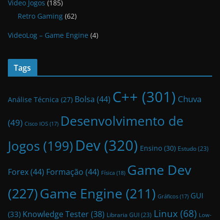
Video Jogos
(185)
Retro Gaming
(62)
VideoLog – Game Engine
(4)
Tags
C++
(301)
Bolsa
(44)
Chuva
Análise Técnica
(27)
Desenvolvimento de
(49)
Cisco IOS
(17)
Dev
(320)
Jogos
(199)
Ensino
(30)
Estudo
(23)
Game Dev
Forex
(44)
Formação
(44)
Física
(18)
(227)
Game Engine
(211)
GUI
Gráficos
(17)
Linux
(68)
Knowledge Tester
(38)
(33)
Libraria GUI
(23)
Low-