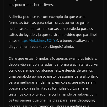
aos poucos nas horas livres.
À direita pode-se ver um exemplo do que é usar
fórmulas básicas para criar curvas ao nosso gosto,
neste caso a pensar nas curvas em parábola para os
saltos do jogador, já que se vírem o vídeo que partilhei
antes (
https://lnkd.in/ez5QhYz
), o boneco saltava em
diagonal, em recta (tipo triângulo) ainda.
Claro que estas fórmulas são apenas exemplos iniciais,
depois vão sendo alteradas, de forma a achatar a curva
como queremos, ou alongar, etc, e depois de termos
uma parábola ao nosso gosto, passamos para algoritmo
para a melhorar ainda mais, em coisas que não sejam
possíveis com as limitadas fórmulas do Excel, e aí
testamos com o jogador, e confirmando os valores com
os tais paineis que criei há dias para fazer debugging
no ecrã, assim vou vendo os valores à medida que