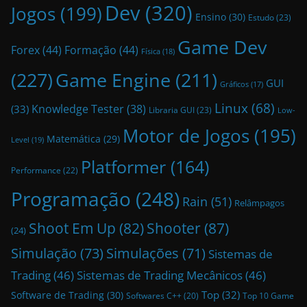
Dev
(320)
Jogos
(199)
Ensino
(30)
Estudo
(23)
Game Dev
Forex
(44)
Formação
(44)
Física
(18)
(227)
Game Engine
(211)
GUI
Gráficos
(17)
Linux
(68)
Knowledge Tester
(38)
(33)
Libraria GUI
(23)
Low-
Motor de Jogos
(195)
Matemática
(29)
Level
(19)
Platformer
(164)
Performance
(22)
Programação
(248)
Rain
(51)
Relâmpagos
Shoot Em Up
(82)
Shooter
(87)
(24)
Simulação
(73)
Simulações
(71)
Sistemas de
Trading
(46)
Sistemas de Trading Mecânicos
(46)
Top
(32)
Software de Trading
(30)
Top 10 Game
Softwares C++
(20)