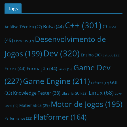
Tags
C++
(301)
Bolsa
(44)
Chuva
Análise Técnica
(27)
Desenvolvimento de
(49)
Cisco IOS
(17)
Dev
(320)
Jogos
(199)
Ensino
(30)
Estudo
(23)
Game Dev
Forex
(44)
Formação
(44)
Física
(18)
(227)
Game Engine
(211)
GUI
Gráficos
(17)
Linux
(68)
Knowledge Tester
(38)
(33)
Libraria GUI
(23)
Low-
Motor de Jogos
(195)
Matemática
(29)
Level
(19)
Platformer
(164)
Performance
(22)