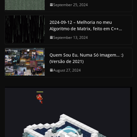
September 25, 2024
2024-09-12 – Melhoria no meu
Algoritmo de Matrix, feito em C++…
September 13, 2024
Quem Sou Eu, Numa Só Imagem… :)
(Versão de 2021)
August 27, 2024
V
i
d
e
o
P
l