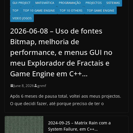
GUI PROJECT
MATEMÁTICA
PROGRAMAÇÃO
PROJECTOS
SISTEMAS
TOP
TOP 10 GAME ENGINE
TOP 10 OTHERS
TOP GAME ENGINE
VIDEO JOGOS
2026-06-08 – Uso de fontes
Bitmap, melhoria de
performance, e menus GUI no
meu Explorador de Fractais e
Game Engine em C++…
June 8, 2026
gnmf
Após 6 meses de pausa total, voltei aos meus projectos.
O que decidi fazer, até porque preciso de ter o
2024-09-25 – Matrix Rain com a
System Failure, em C++…