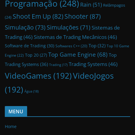
Programação
(248)
Rain
(51)
Relâmpagos
Shoot Em Up
(82)
Shooter
(87)
(24)
Simulação
(73)
Simulações
(71)
Sistemas de
Trading
(46)
Sistemas de Trading Mecânicos
(46)
Top
(32)
Software de Trading
(30)
Top 10 Game
Softwares C++
(20)
Top Game Engine
(68)
Top
Top 20
(27)
Engine
(22)
Trading Systems
(46)
Trading Systems
(36)
Trading
(17)
VideoGames
(192)
VideoJogos
(192)
Água
(18)
MENU
Home