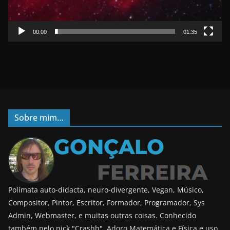
e
r
00:00
01:35
Sobre mim…
Polímata auto-didacta, neuro-divergente, Vegan, Músico,
Compositor, Pintor, Escritor, Formador, Programador, Sys
Admin, Webmaster, e muitas outras coisas. Conhecido
também pelo nick "Crashh". Adoro Matemática e Física e uso