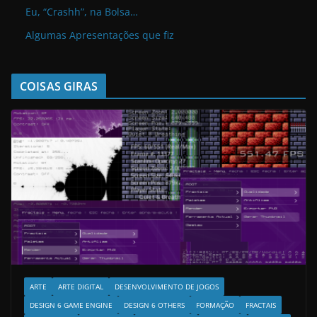
Eu, “Crashh”, na Bolsa…
Algumas Apresentações que fiz
COISAS GIRAS
ARTE
ARTE DIGITAL
DESENVOLVIMENTO DE JOGOS
DESIGN 6 GAME ENGINE
DESIGN 6 OTHERS
FORMAÇÃO
FRACTAIS