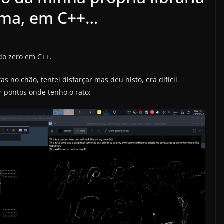
orma, em C++…
do zero em C++.
s no chão, tentei disfarçar mas deu nisto, era difícil
 pontos onde tenho o rato: