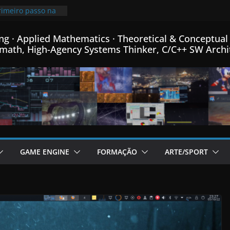
minha linguagem
++ criada para
o em C++…
ng · Applied Mathematics · Theoretical & Conceptual 
rimeiro passo na
math, High-Agency Systems Thinker, C/C++ SW Archi
ro de Física
ica e Matemática…
mprimindo
 mais que o
00x mais pequeno
96% de
 o meu Formato
em C++…
 de fontes Bitmap,
formance, e menus
GAME ENGINE
FORMAÇÃO
ARTE/SPORT
rador de Fractais
em C++…
adicional post da
Game Engine em