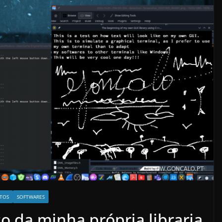
TOS
SOFTWARES
o da minha própria libraria