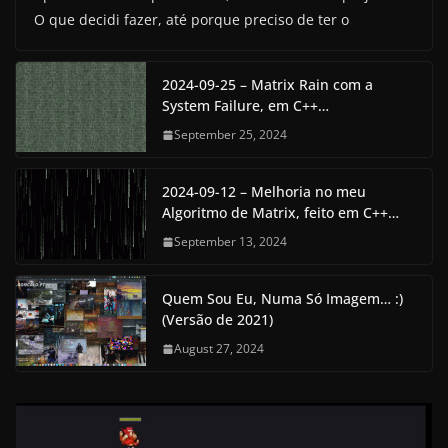
O que decidi fazer, até porque preciso de ter o
2024-09-25 – Matrix Rain com a
System Failure, em C++…
September 25, 2024
2024-09-12 – Melhoria no meu
Algoritmo de Matrix, feito em C++…
September 13, 2024
Quem Sou Eu, Numa Só Imagem… :)
(Versão de 2021)
August 27, 2024
V
i