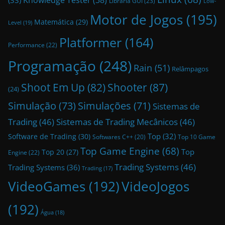
Libraria GUI
(23)
Low-
Motor de Jogos
(195)
Matemática
(29)
Level
(19)
Platformer
(164)
Performance
(22)
Programação
(248)
Rain
(51)
Relâmpagos
Shoot Em Up
(82)
Shooter
(87)
(24)
Simulação
(73)
Simulações
(71)
Sistemas de
Trading
(46)
Sistemas de Trading Mecânicos
(46)
Top
(32)
Software de Trading
(30)
Top 10 Game
Softwares C++
(20)
Top Game Engine
(68)
Top
Top 20
(27)
Engine
(22)
Trading Systems
(46)
Trading Systems
(36)
Trading
(17)
VideoGames
(192)
VideoJogos
(192)
Água
(18)