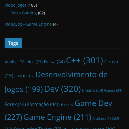
Video Jogos
(185)
Retro Gaming
(62)
VideoLog – Game Engine
(4)
Tags
C++
(301)
Bolsa
(44)
Chuva
Análise Técnica
(27)
Desenvolvimento de
(49)
Cisco IOS
(17)
Dev
(320)
Jogos
(199)
Ensino
(30)
Estudo
(23)
Game Dev
Forex
(44)
Formação
(44)
Física
(18)
(227)
Game Engine
(211)
GUI
Gráficos
(17)
Linux
(68)
Knowledge Tester
(38)
(33)