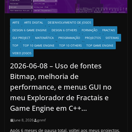
ARTE
ARTE DIGITAL
DESENVOLVIMENTO DE JOGOS
DESIGN 6 GAME ENGINE
DESIGN 6 OTHERS
FORMAÇÃO
FRACTAIS
GUI PROJECT
MATEMÁTICA
PROGRAMAÇÃO
PROJECTOS
SISTEMAS
TOP
TOP 10 GAME ENGINE
TOP 10 OTHERS
TOP GAME ENGINE
VIDEO JOGOS
2026-06-08 – Uso de fontes
Bitmap, melhoria de
performance, e menus GUI no
meu Explorador de Fractais e
Game Engine em C++…
June 8, 2026
gnmf
Após 6 meses de pausa total, voltei aos meus projectos.