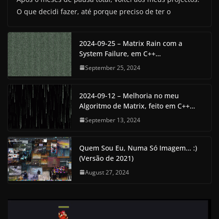
O que decidi fazer, até porque preciso de ter o
2024-09-25 – Matrix Rain com a
System Failure, em C++…
September 25, 2024
2024-09-12 – Melhoria no meu
Algoritmo de Matrix, feito em C++…
September 13, 2024
Quem Sou Eu, Numa Só Imagem… :)
(Versão de 2021)
August 27, 2024
V
i