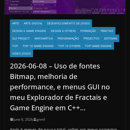
ARTE
ARTE DIGITAL
DESENVOLVIMENTO DE JOGOS
DESIGN 6 GAME ENGINE
DESIGN 6 OTHERS
FORMAÇÃO
FRACTAIS
GUI PROJECT
MATEMÁTICA
PROGRAMAÇÃO
PROJECTOS
SISTEMAS
TOP
TOP 10 GAME ENGINE
TOP 10 OTHERS
TOP GAME ENGINE
VIDEO JOGOS
2026-06-08 – Uso de fontes
Bitmap, melhoria de
performance, e menus GUI no
meu Explorador de Fractais e
Game Engine em C++…
June 8, 2026
gnmf
Após 6 meses de pausa total, voltei aos meus projectos.