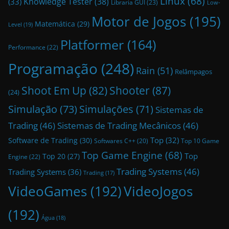
Linux
(68)
Knowledge Tester
(38)
(33)
Libraria GUI
(23)
Low-
Motor de Jogos
(195)
Matemática
(29)
Level
(19)
Platformer
(164)
Performance
(22)
Programação
(248)
Rain
(51)
Relâmpagos
Shoot Em Up
(82)
Shooter
(87)
(24)
Simulação
(73)
Simulações
(71)
Sistemas de
Trading
(46)
Sistemas de Trading Mecânicos
(46)
Top
(32)
Software de Trading
(30)
Top 10 Game
Softwares C++
(20)
Top Game Engine
(68)
Top
Top 20
(27)
Engine
(22)
Trading Systems
(46)
Trading Systems
(36)
Trading
(17)
VideoGames
(192)
VideoJogos
(192)
Água
(18)