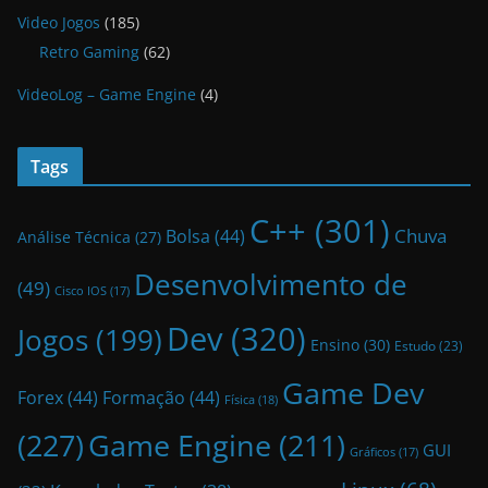
Video Jogos
(185)
Retro Gaming
(62)
VideoLog – Game Engine
(4)
Tags
C++
(301)
Bolsa
(44)
Chuva
Análise Técnica
(27)
Desenvolvimento de
(49)
Cisco IOS
(17)
Dev
(320)
Jogos
(199)
Ensino
(30)
Estudo
(23)
Game Dev
Forex
(44)
Formação
(44)
Física
(18)
(227)
Game Engine
(211)
GUI
Gráficos
(17)