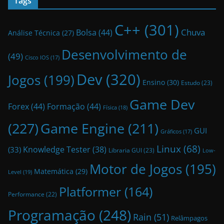
Tags
C++
(301)
Bolsa
(44)
Chuva
Análise Técnica
(27)
Desenvolvimento de
(49)
Cisco IOS
(17)
Dev
(320)
Jogos
(199)
Ensino
(30)
Estudo
(23)
Game Dev
Forex
(44)
Formação
(44)
Física
(18)
(227)
Game Engine
(211)
GUI
Gráficos
(17)
Linux
(68)
Knowledge Tester
(38)
(33)
Libraria GUI
(23)
Low-
Motor de Jogos
(195)
Matemática
(29)
Level
(19)
Platformer
(164)
Performance
(22)
Programação
(248)
Rain
(51)
Relâmpagos