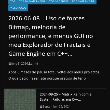
TOP
TOP 10 GAME ENGINE
TOP 10 OTHERS
TOP GAME ENGINE
VIDEO JOGOS
2026-06-08 – Uso de fontes
Bitmap, melhoria de
performance, e menus GUI no
meu Explorador de Fractais e
Game Engine em C++…
June 8, 2026
gnmf
Após 6 meses de pausa total, voltei aos meus projectos.
O que decidi fazer, até porque preciso de ter o
2024-09-25 – Matrix Rain com a
System Failure, em C++…
September 25, 2024