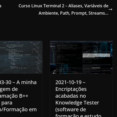
a
Curso Linux Terminal 2 – Aliases, Variáveis de
Ambiente, Path, Prompt, Streams…
03-30 – A minha
2021-10-19 –
agem de
Encriptações
amação B++
acabadas no
 para
Knowledge Tester
o/Formação em
(software de
formação e estudo