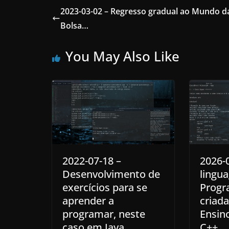
2023-03-02 – Regresso gradual ao Mundo d
Bolsa…
You May Also Like
2022-07-18 –
2026-
Desenvolvimento de
lingu
exercícios para se
Progr
aprender a
criada
programar, neste
Ensin
caso em Java,
C++…