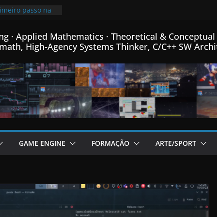
rimeiro passo na
ro de Física
ca e Matemática…
ng · Applied Mathematics · Theoretical & Conceptual 
mprimindo
math, High-Agency Systems Thinker, C/C++ SW Archi
 mais que o
00x mais pequeno
96% de
o meu Formato
m C++…
de fontes Bitmap,
ormance, e menus
rador de Fractais
m C++…
adicional post da
GAME ENGINE
FORMAÇÃO
ARTE/SPORT
ame Engine em
inha linguagem
++ criada para
 em C++…