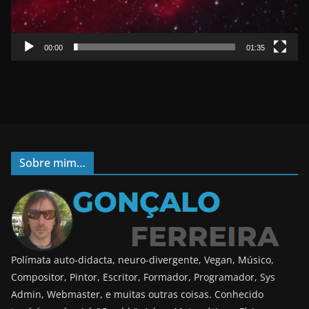
e
r
00:00
01:35
Sobre mim…
Polímata auto-didacta, neuro-divergente, Vegan, Músico,
Compositor, Pintor, Escritor, Formador, Programador, Sys
Admin, Webmaster, e muitas outras coisas. Conhecido