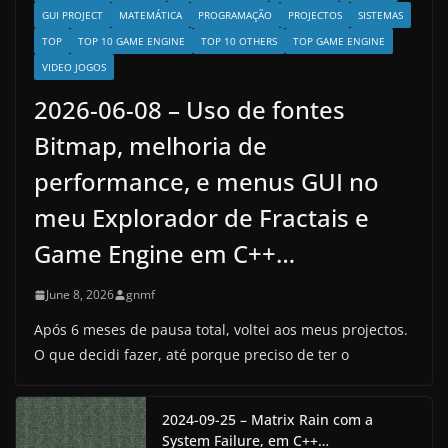
GUI PROJECT
MATEMÁTICA
PROGRAMAÇÃO
PROJECTOS
SISTEMAS
TOP
TOP 10 GAME ENGINE
TOP 10 OTHERS
TOP GAME ENGINE
VIDEO JOGOS
2026-06-08 – Uso de fontes
Bitmap, melhoria de
performance, e menus GUI no
meu Explorador de Fractais e
Game Engine em C++…
June 8, 2026
gnmf
Após 6 meses de pausa total, voltei aos meus projectos.
O que decidi fazer, até porque preciso de ter o
2024-09-25 – Matrix Rain com a
System Failure, em C++…