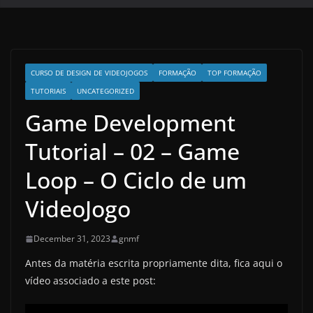
CURSO DE DESIGN DE VIDEOJOGOS
FORMAÇÃO
TOP FORMAÇÃO
TUTORIAIS
UNCATEGORIZED
Game Development
Tutorial – 02 – Game
Loop – O Ciclo de um
VideoJogo
December 31, 2023
gnmf
Antes da matéria escrita propriamente dita, fica aqui o
vídeo associado a este post: