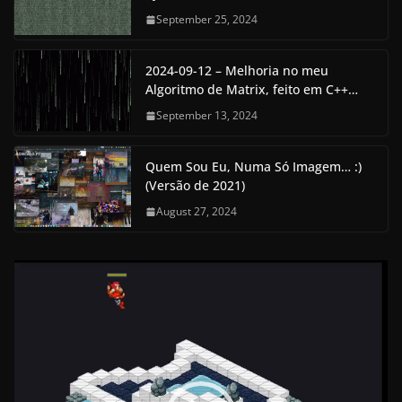
September 25, 2024
2024-09-12 – Melhoria no meu
Algoritmo de Matrix, feito em C++…
September 13, 2024
Quem Sou Eu, Numa Só Imagem… :)
(Versão de 2021)
August 27, 2024
V
i
d
e
o
P