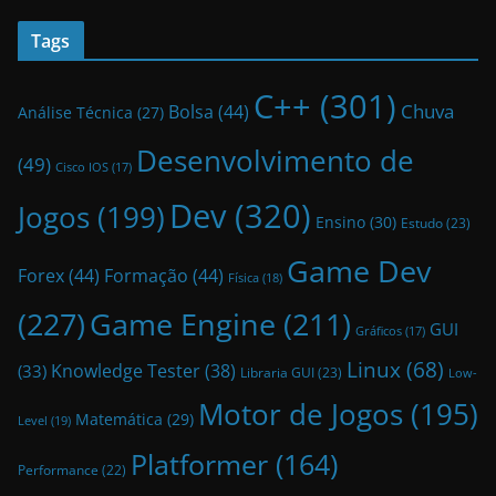
Tags
C++
(301)
Bolsa
(44)
Chuva
Análise Técnica
(27)
Desenvolvimento de
(49)
Cisco IOS
(17)
Dev
(320)
Jogos
(199)
Ensino
(30)
Estudo
(23)
Game Dev
Forex
(44)
Formação
(44)
Física
(18)
(227)
Game Engine
(211)
GUI
Gráficos
(17)
Linux
(68)
Knowledge Tester
(38)
(33)
Libraria GUI
(23)
Low-
Motor de Jogos
(195)
Matemática
(29)
Level
(19)
Platformer
(164)
Performance
(22)