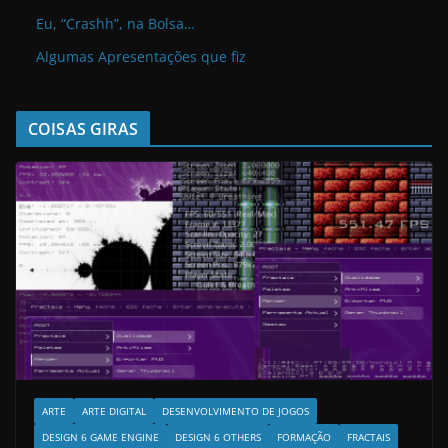
Eu, “Crashh”, na Bolsa…
Algumas Apresentações que fiz
COISAS GIRAS
ARTE
ARTE DIGITAL
DESENVOLVIMENTO DE JOGOS
DESIGN 6 GAME ENGINE
DESIGN 6 OTHERS
FORMAÇÃO
FRACTAIS