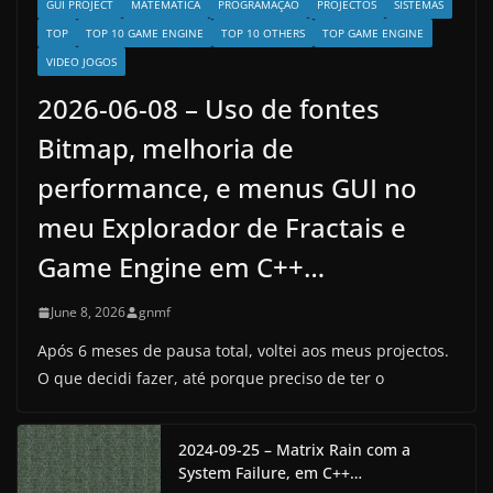
GUI PROJECT
MATEMÁTICA
PROGRAMAÇÃO
PROJECTOS
SISTEMAS
TOP
TOP 10 GAME ENGINE
TOP 10 OTHERS
TOP GAME ENGINE
VIDEO JOGOS
2026-06-08 – Uso de fontes
Bitmap, melhoria de
performance, e menus GUI no
meu Explorador de Fractais e
Game Engine em C++…
June 8, 2026
gnmf
Após 6 meses de pausa total, voltei aos meus projectos.
O que decidi fazer, até porque preciso de ter o
2024-09-25 – Matrix Rain com a
System Failure, em C++…