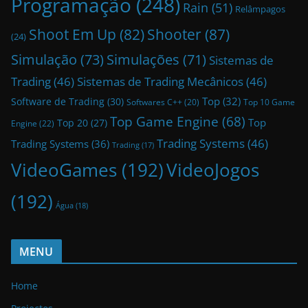
Programação
(248)
Rain
(51)
Relâmpagos
Shoot Em Up
(82)
Shooter
(87)
(24)
Simulação
(73)
Simulações
(71)
Sistemas de
Trading
(46)
Sistemas de Trading Mecânicos
(46)
Top
(32)
Software de Trading
(30)
Top 10 Game
Softwares C++
(20)
Top Game Engine
(68)
Top
Top 20
(27)
Engine
(22)
Trading Systems
(46)
Trading Systems
(36)
Trading
(17)
VideoGames
(192)
VideoJogos
(192)
Água
(18)
MENU
Home