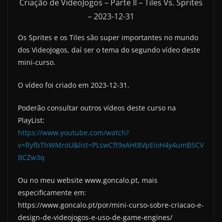
Criação de VideoJogos – Parte II – Tiles Vs. Sprites
– 2023-12-31
Os Sprites e os Tiles são super importantes no mundo
dos VideoJogos, daí ser o tema do segundo vídeo deste
mini-curso.
O vídeo foi criado em 2023-12-31.
Poderão consultar outros vídeos deste curso na
PlayList:
https://www.youtube.com/watch?
v=RyfbThWMroU&list=PLswCft9xAHt8VpEioH4y4umB5CV
BCZw3q
Ou no meu website www.goncalo.pt, mais
especificamente em:
https://www.goncalo.pt/por/mini-curso-sobre-criacao-e-
design-de-videojogos-e-uso-de-game-engines/