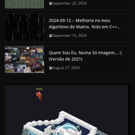
September 25, 2024
2024-09-12 – Melhoria no meu
Algoritmo de Matrix, feito em C++…
September 13, 2024
Quem Sou Eu, Numa Só Imagem… :)
(Versão de 2021)
August 27, 2024
V
i
d
e
o
P
l