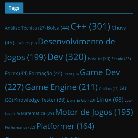
Tags
C++
(301)
Bolsa
(44)
Chuva
Análise Técnica
(27)
Desenvolvimento de
(49)
Cisco IOS
(17)
Dev
(320)
Jogos
(199)
Ensino
(30)
Estudo
(23)
Game Dev
Forex
(44)
Formação
(44)
Física
(18)
(227)
Game Engine
(211)
GUI
Gráficos
(17)
Linux
(68)
Knowledge Tester
(38)
(33)
Libraria GUI
(23)
Low-
Motor de Jogos
(195)
Matemática
(29)
Level
(19)
Platformer
(164)
Performance
(22)