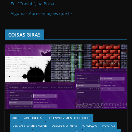
Eu, “Crashh”, na Bolsa…
Algumas Apresentações que fiz
COISAS GIRAS
ARTE
ARTE DIGITAL
DESENVOLVIMENTO DE JOGOS
DESIGN 6 GAME ENGINE
DESIGN 6 OTHERS
FORMAÇÃO
FRACTAIS