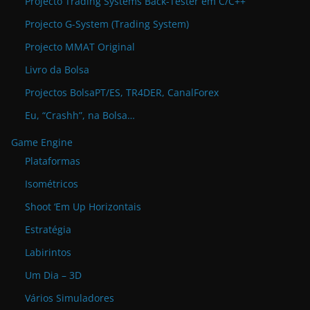
Projecto Trading Systems Back-Tester em C/C++
Projecto G-System (Trading System)
Projecto MMAT Original
Livro da Bolsa
Projectos BolsaPT/ES, TR4DER, CanalForex
Eu, “Crashh”, na Bolsa…
Game Engine
Plataformas
Isométricos
Shoot ‘Em Up Horizontais
Estratégia
Labirintos
Um Dia – 3D
Vários Simuladores