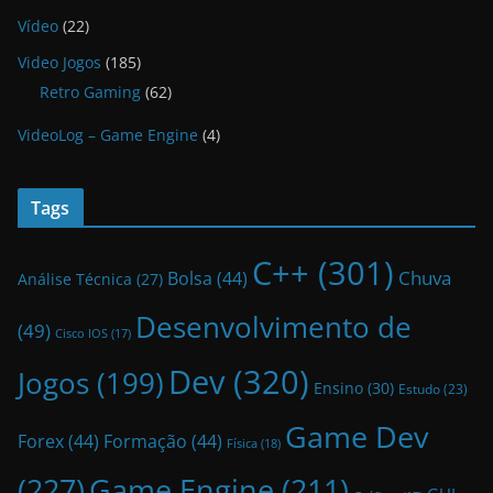
Vídeo
(22)
Video Jogos
(185)
Retro Gaming
(62)
VideoLog – Game Engine
(4)
Tags
C++
(301)
Bolsa
(44)
Chuva
Análise Técnica
(27)
Desenvolvimento de
(49)
Cisco IOS
(17)
Dev
(320)
Jogos
(199)
Ensino
(30)
Estudo
(23)
Game Dev
Forex
(44)
Formação
(44)
Física
(18)
(227)
Game Engine
(211)