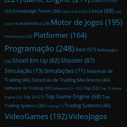
GUI
Gráficos
(17)
Linux
(68)
Knowledge Tester
(38)
(33)
Libraria GUI
(23)
Low-
Motor de Jogos
(195)
Matemática
(29)
Level
(19)
Platformer
(164)
Performance
(22)
Programação
(248)
Rain
(51)
Relâmpagos
Shoot Em Up
(82)
Shooter
(87)
(24)
Simulação
(73)
Simulações
(71)
Sistemas de
Trading
(46)
Sistemas de Trading Mecânicos
(46)
Top
(32)
Software de Trading
(30)
Top 10 Game
Softwares C++
(20)
Top Game Engine
(68)
Top
Top 20
(27)
Engine
(22)
Trading Systems
(46)
Trading Systems
(36)
Trading
(17)
VideoGames
(192)
VideoJogos