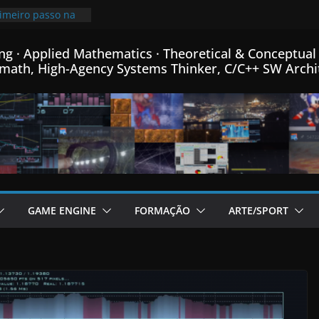
rimeiro passo na
ro de Física
ca e Matemática…
ng · Applied Mathematics · Theoretical & Conceptual 
mprimindo
math, High-Agency Systems Thinker, C/C++ SW Archi
 mais que o
00x mais pequeno
96% de
o meu Formato
m C++…
de fontes Bitmap,
ormance, e menus
rador de Fractais
m C++…
adicional post da
GAME ENGINE
FORMAÇÃO
ARTE/SPORT
ame Engine em
inha linguagem
++ criada para
 em C++…