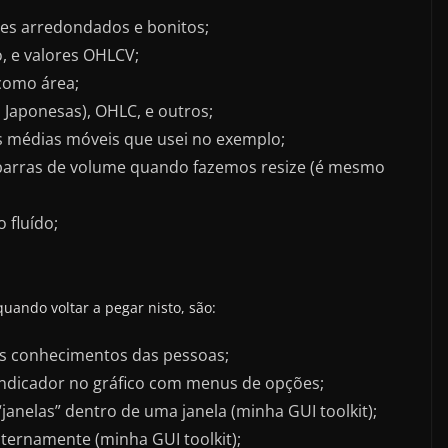
es arredondados e bonitos;
o, e valores OHLCV;
 como área;
s Japonesas), OHLC, e outros;
as médias móveis que usei no exemplo;
barras de volume quando fazemos resize (é mesmo
 fluído;
uando voltar a pegar nisto, são:
 os conhecimentos das pessoas;
ndicador no gráfico com menus de opções;
janelas” dentro de uma janela (minha GUI toolkit);
ternamente (minha GUI toolkit);