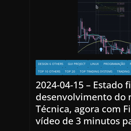
DESIGN 6 OTHERS
GUI PROJECT
LINUX
PROGRAMAÇÃO
TOP 10 OTHERS
TOP 20
TOP TRADING SYSTEMS
TRADING
2024-04-15 – Estado fi
desenvolvimento do 
Técnica, agora com F
vídeo de 3 minutos p