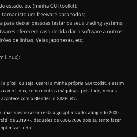
e estado, etc (minha GUI toolkit);
 tornar isto um freeware para todos;
para deixar pessoas testar os seus trading systems;
ftwares oferecem caso decida dar o software a outros;
ões de linhas, Velas Japonesas, etc;
m Linux);
 píxel, ou seja, usarei a minha própria GUI toolkit, e assim
s como Linux, como noutras máquinas, pois tudo, menus
o acontece com o Blender, o GIMP, etc.
r, mas mesmo assim está algo optimizado, atingindo 2000
átil de 2019 +-, daqueles de 600€/700€ pois eu tento fazer
 optimizar tudo.