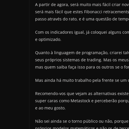
A partir de agora, será muito mais fácil criar no
será mais fácil que estes Fibonacci retracements
passo através do rato, e é uma questão de tempo
Com os indicadores igual, já coloquei alguns com
e optimizado.
Quanto à linguagem de programação, criarei talv
seus próprios sistemas de trading. Mas os meus 
mas quem saiba faça isso para os outros se o fo
Mas ainda há muito trabalho pela frente se um d
Recomendo-vos que vejam as alternativas existen
super caras como Metastock e perceberão porque
e ao meu gosto.
Não sei ainda se o torno público ou não, porque
próprios modelos matemáticos e não os de tercei