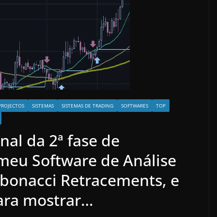
PROJECTOS
SISTEMAS
SISTEMAS DE TRADING
SOFTWARES
TOP
nal da 2ª fase de
meu Software de Análise
ibonacci Retracements, e
ara mostrar…