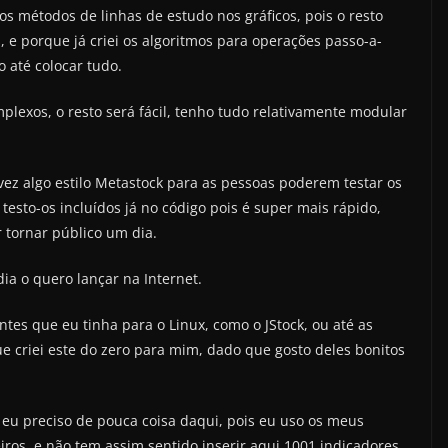
vos métodos de linhas de estudo nos gráficos, pois o resto
, e porque já criei os algoritmos para operações passo-a-
 até colocar tudo.
plexos, o resto será fácil, tenho tudo relativamente modular
ez algo estilo Metastock para as pessoas poderem testar os
testo-os incluídos já no código pois é super mais rápido,
r tornar público um dia.
ia o quero lançar na Internet.
tes que eu tinha para o Linux, como o JStock, ou até as
 criei este do zero para mim, dado que gosto deles bonitos
 eu preciso de pouca coisa daqui, pois eu uso os meus
ros, e não tem assim sentido inserir aqui 1001 indicadores.