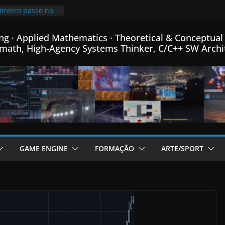
inha linguagem
++ criada para
 em C++…
rimeiro passo na
ng · Applied Mathematics · Theoretical & Conceptual 
ro de Física
math, High-Agency Systems Thinker, C/C++ SW Archi
ca e Matemática…
mprimindo
 mais que o
00x mais pequeno
96% de
o meu Formato
m C++…
de fontes Bitmap,
ormance, e menus
rador de Fractais
GAME ENGINE
FORMAÇÃO
ARTE/SPORT
m C++…
adicional post da
ame Engine em