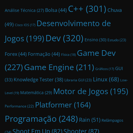
C++
(301)
Bolsa
(44)
Chuva
Análise Técnica
(27)
Desenvolvimento de
(49)
Cisco IOS
(17)
Dev
(320)
Jogos
(199)
Ensino
(30)
Estudo
(23)
Game Dev
Forex
(44)
Formação
(44)
Física
(18)
(227)
Game Engine
(211)
GUI
Gráficos
(17)
Linux
(68)
Knowledge Tester
(38)
(33)
Libraria GUI
(23)
Low-
Motor de Jogos
(195)
Matemática
(29)
Level
(19)
Platformer
(164)
Performance
(22)
Programação
(248)
Rain
(51)
Relâmpagos
Shoot Em Up
(82)
Shooter
(87)
(24)