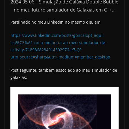
2024-05-06 – Simulação de Galáxia Double Bubble
no meu futuro simulador de Galáxias em C++…
Partilhado no meu LinkedIn no mesmo dia, em:
https://www.linkedin.com/posts/goncalopt_aqui-
est%C3%A1-uma-melhoria-ao-meu-simulador-de-
activity-7189368284914302976-e7-Q?
utm_source=share&utm_medium=member_desktop
Post seguinte, também associado ao meu simulador de
galáxias: