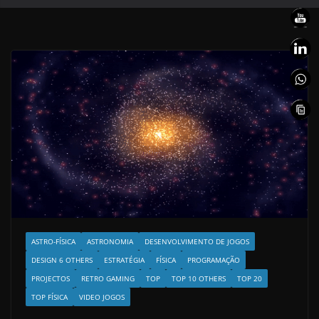
ASTRO-FÍSICA
ASTRONOMIA
DESENVOLVIMENTO DE JOGOS
DESIGN 6 OTHERS
ESTRATÉGIA
FÍSICA
PROGRAMAÇÃO
PROJECTOS
RETRO GAMING
TOP
TOP 10 OTHERS
TOP 20
TOP FÍSICA
VIDEO JOGOS