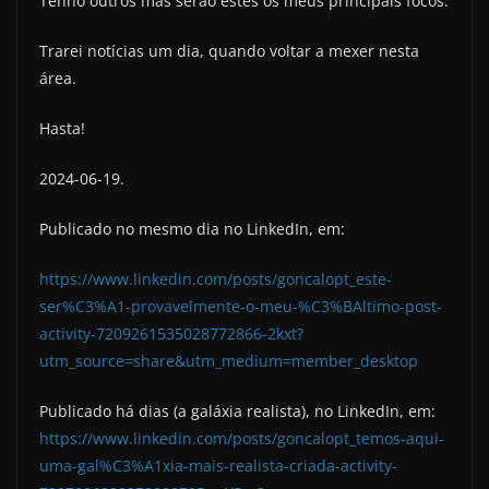
Tenho outros mas serão estes os meus principais focos.
Trarei notícias um dia, quando voltar a mexer nesta
área.
Hasta!
2024-06-19.
Publicado no mesmo dia no LinkedIn, em:
https://www.linkedin.com/posts/goncalopt_este-
ser%C3%A1-provavelmente-o-meu-%C3%BAltimo-post-
activity-7209261535028772866-2kxt?
utm_source=share&utm_medium=member_desktop
Publicado há dias (a galáxia realista), no LinkedIn, em:
https://www.linkedin.com/posts/goncalopt_temos-aqui-
uma-gal%C3%A1xia-mais-realista-criada-activity-