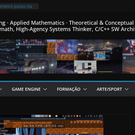
rimeiro passo na
ro de Física
ca e Matemática…
ng · Applied Mathematics · Theoretical & Conceptual 
mprimindo
math, High-Agency Systems Thinker, C/C++ SW Archi
 mais que o
00x mais pequeno
96% de
o meu Formato
m C++…
de fontes Bitmap,
ormance, e menus
rador de Fractais
m C++…
adicional post da
GAME ENGINE
FORMAÇÃO
ARTE/SPORT
ame Engine em
inha linguagem
++ criada para
 em C++…