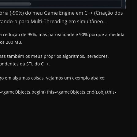
ória (-90%) do meu Game Engine em C++ (Criação dos
ptando-o para Multi-Threading em simultâneo…
ma redução de 95%, mas na realidade é 90% porque à medida
 os 200 MB.
mas também os meus próprios algoritmos, iteradores,
pondentes da STL do C++.
digo em algumas coisas, vejamos um exemplo abaixo:
->gameObjects.begin(),this->gameObjects.end(),obj),this-