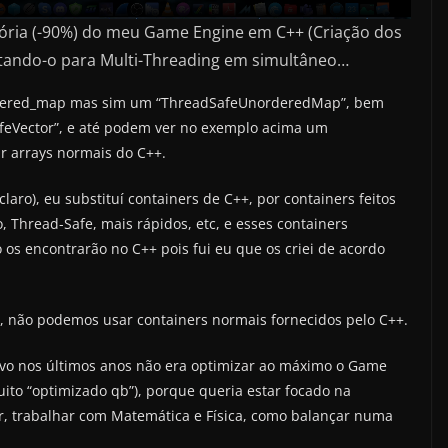
ória (-90%) do meu Game Engine em C++ (Criação dos
ptando-o para Multi-Threading em simultâneo…
rdered_map mas sim um “ThreadSafeUnorderedMap”, bem
afeVector”, e até podem ver no exemplo acima um
r arrays normais do C++.
(claro), eu substituí containers de C++, por containers feitos
 Thread-Safe, mais rápidos, etc, e esses containers
os encontrarão no C++ pois fui eu que os criei de acordo
, não podemos usar containers normais fornecidos pelo C++.
vo nos últimos anos não era optimizar ao máximo o Game
uito “optimizado qb”), porque queria estar focado na
nar, trabalhar com Matemática e Física, como balançar numa