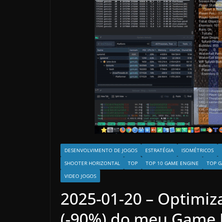
DESENVOLVIMENTO DE JOGOS
ESTRATÉGIA
ISOMÉTRICOS
SHOOTER HORIZONTAL
TOP
TOP 10 GAME ENGINE
TOP G
VIDEO JOGOS
2025-01-20 – Optimi
(-90%) do meu Game 