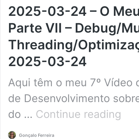
2025-03-24 – O Meu
Parte VII – Debug/Mu
Threading/Optimiza
2025-03-24
Aqui têm o meu 7º Vídeo 
de Desenvolvimento sobr
2025-
do …
Continue reading
03-
24
–
Gonçalo Ferreira
O