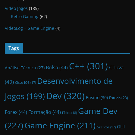
Video Jogos
(185)
Retro Gaming
(62)
VideoLog – Game Engine
(4)
Tags
C++
(301)
Bolsa
(44)
Chuva
Análise Técnica
(27)
Desenvolvimento de
(49)
Cisco IOS
(17)
Dev
(320)
Jogos
(199)
Ensino
(30)
Estudo
(23)
Game Dev
Forex
(44)
Formação
(44)
Física
(18)
(227)
Game Engine
(211)
GUI
Gráficos
(17)