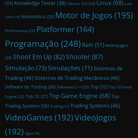
Linux
(68)
Knowledge Tester
(38)
(33)
Libraria GUI
(23)
Low-
Motor de Jogos
(195)
Matemática
(29)
Level
(19)
Platformer
(164)
Performance
(22)
Programação
(248)
Rain
(51)
Relâmpagos
Shoot Em Up
(82)
Shooter
(87)
(24)
Simulação
(73)
Simulações
(71)
Sistemas de
Trading
(46)
Sistemas de Trading Mecânicos
(46)
Top
(32)
Software de Trading
(30)
Top 10 Game
Softwares C++
(20)
Top Game Engine
(68)
Top
Top 20
(27)
Engine
(22)
Trading Systems
(46)
Trading Systems
(36)
Trading
(17)
VideoGames
(192)
VideoJogos
(192)
Água
(18)