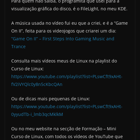
Para quem não saiba, o programita que usei para a
visualização gráfica do disco, é o FileLight, no meu KDE.
A música usada no vídeo fui eu que a criei, e é a “Game
On II”, feita para os videojogos que criarei um dia:
“Game On II” – First Steps Into Gaming Music and
Trance
Consulta mais vídeos meus de Linux na playlist do
Curso de Linux:
https://www.youtube.com/playlist?list=PLswCft9xAHt-
fV2iVYQlc0y8n5cKbcQAn
Ou de dicas mais pequenas de Linux:
https://www.youtube.com/playlist?list=PLswCft9xAHt-
0yyudTb-i_lmb3qcMklkM
Ou no meu website na secção de Formação – Mini
Curso de Linux, com todos os vídeos de YouTube que