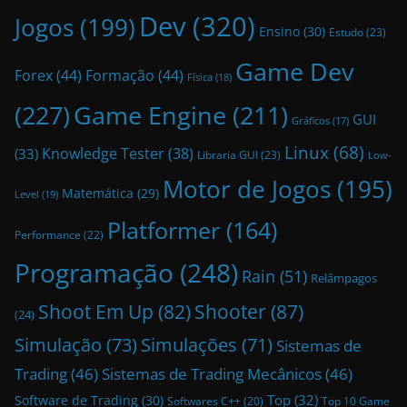
Dev
(320)
Jogos
(199)
Ensino
(30)
Estudo
(23)
Game Dev
Forex
(44)
Formação
(44)
Física
(18)
(227)
Game Engine
(211)
GUI
Gráficos
(17)
Linux
(68)
Knowledge Tester
(38)
(33)
Libraria GUI
(23)
Low-
Motor de Jogos
(195)
Matemática
(29)
Level
(19)
Platformer
(164)
Performance
(22)
Programação
(248)
Rain
(51)
Relâmpagos
Shoot Em Up
(82)
Shooter
(87)
(24)
Simulação
(73)
Simulações
(71)
Sistemas de
Trading
(46)
Sistemas de Trading Mecânicos
(46)
Top
(32)
Software de Trading
(30)
Top 10 Game
Softwares C++
(20)