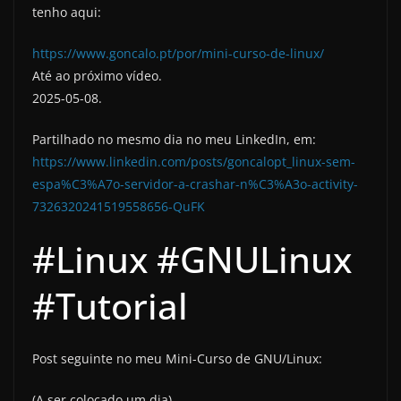
tenho aqui:
https://www.goncalo.pt/por/mini-curso-de-linux/
Até ao próximo vídeo.
2025-05-08.
Partilhado no mesmo dia no meu LinkedIn, em:
https://www.linkedin.com/posts/goncalopt_linux-sem-
espa%C3%A7o-servidor-a-crashar-n%C3%A3o-activity-
7326320241519558656-QuFK
#Linux #GNULinux
#Tutorial
Post seguinte no meu Mini-Curso de GNU/Linux:
(A ser colocado um dia).