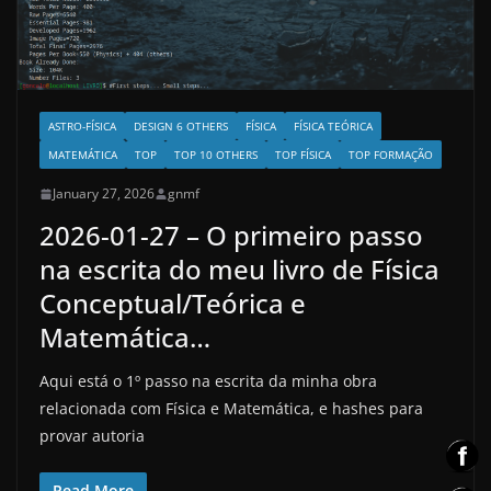
ASTRO-FÍSICA
DESIGN 6 OTHERS
FÍSICA
FÍSICA TEÓRICA
MATEMÁTICA
TOP
TOP 10 OTHERS
TOP FÍSICA
TOP FORMAÇÃO
January 27, 2026
gnmf
2026-01-27 – O primeiro passo
na escrita do meu livro de Física
Conceptual/Teórica e
Matemática…
Aqui está o 1º passo na escrita da minha obra
relacionada com Física e Matemática, e hashes para
provar autoria
Read More