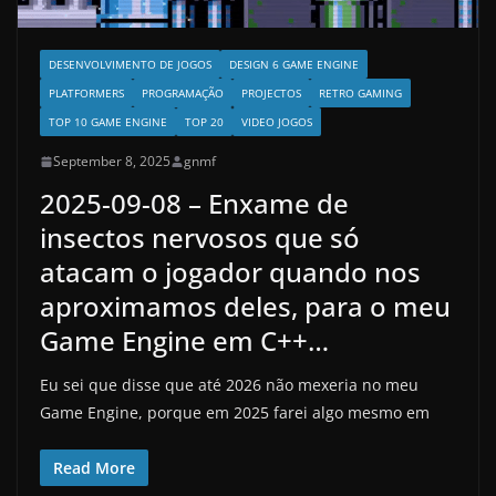
DESENVOLVIMENTO DE JOGOS
DESIGN 6 GAME ENGINE
PLATFORMERS
PROGRAMAÇÃO
PROJECTOS
RETRO GAMING
TOP 10 GAME ENGINE
TOP 20
VIDEO JOGOS
September 8, 2025
gnmf
2025-09-08 – Enxame de
insectos nervosos que só
atacam o jogador quando nos
aproximamos deles, para o meu
Game Engine em C++…
Eu sei que disse que até 2026 não mexeria no meu
Game Engine, porque em 2025 farei algo mesmo em
Read More