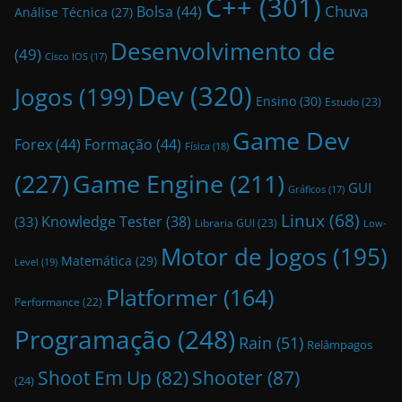
C++
(301)
Bolsa
(44)
Chuva
Análise Técnica
(27)
Desenvolvimento de
(49)
Cisco IOS
(17)
Dev
(320)
Jogos
(199)
Ensino
(30)
Estudo
(23)
Game Dev
Forex
(44)
Formação
(44)
Física
(18)
(227)
Game Engine
(211)
GUI
Gráficos
(17)
Linux
(68)
Knowledge Tester
(38)
(33)
Libraria GUI
(23)
Low-
Motor de Jogos
(195)
Matemática
(29)
Level
(19)
Platformer
(164)
Performance
(22)
Programação
(248)
Rain
(51)
Relâmpagos
Shoot Em Up
(82)
Shooter
(87)
(24)