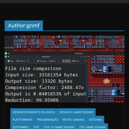
Author:
gnmf
DESENVOLVIMENTO DE JOGOS
DESIGN 6 GAME ENGINE
PLATFORMERS
PROGRAMAÇÃO
RETRO GAMING
SISTEMAS
SOFTWARES
TOP
TOP 10 GAME ENGINE
TOP GAME ENGINE