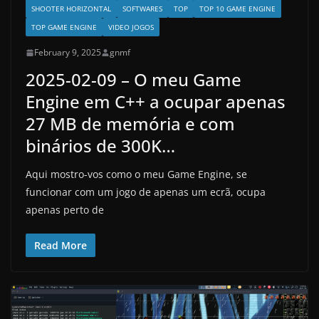
SHOOTER HORIZONTAL
SOFTWARES
TOP
TOP 10 GAME ENGINE
TOP GAME ENGINE
VIDEO JOGOS
February 9, 2025
gnmf
2025-02-09 – O meu Game
Engine em C++ a ocupar apenas
27 MB de memória e com
binários de 300K…
Aqui mostro-vos como o meu Game Engine, se
funcionar com um jogo de apenas um ecrã, ocupa
apenas perto de
Read More