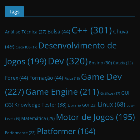
Tags
C++
(301)
Bolsa
(44)
Chuva
Análise Técnica
(27)
Desenvolvimento de
(49)
Cisco IOS
(17)
Dev
(320)
Jogos
(199)
Ensino
(30)
Estudo
(23)
Game Dev
Forex
(44)
Formação
(44)
Física
(18)
(227)
Game Engine
(211)
GUI
Gráficos
(17)
Linux
(68)
Knowledge Tester
(38)
(33)
Libraria GUI
(23)
Low-
Motor de Jogos
(195)
Matemática
(29)
Level
(19)
Platformer
(164)
Performance
(22)