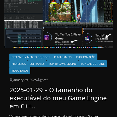
DESENVOLVIMENTO DE JOGOS
PLATFORMERS
PROGRAMAÇÃO
PROJECTOS
SOFTWARES
TOP 10 GAME ENGINE
TOP GAME ENGINE
VIDEO JOGOS
January 29, 2025
gnmf
2025-01-29 – O tamanho do
executável do meu Game Engine
em C++…
Vamos ver o tamanho do executável no meu Game