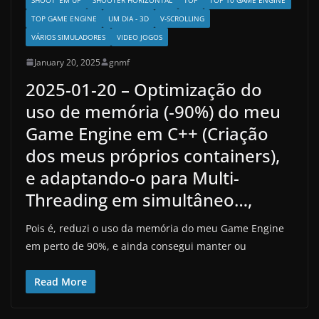
TOP GAME ENGINE
UM DIA - 3D
V-SCROLLING
VÁRIOS SIMULADORES
VIDEO JOGOS
January 20, 2025
gnmf
2025-01-20 – Optimização do
uso de memória (-90%) do meu
Game Engine em C++ (Criação
dos meus próprios containers),
e adaptando-o para Multi-
Threading em simultâneo…,
Pois é, reduzi o uso da memória do meu Game Engine
em perto de 90%, e ainda consegui manter ou
Read More