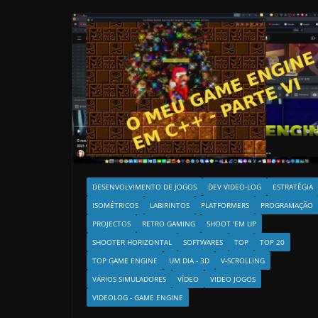
DESENVOLVIMENTO DE JOGOS
DEV VIDEO-LOG
ESTRATÉGIA
ISOMÉTRICOS
LABIRINTOS
PLATFORMERS
PROGRAMAÇÃO
PROJECTOS
RETRO GAMING
SHOOT 'EM UP
SHOOTER HORIZONTAL
SOFTWARES
TOP
TOP 20
TOP GAME ENGINE
UM DIA - 3D
V-SCROLLING
VÁRIOS SIMULADORES
VÍDEO
VIDEO JOGOS
VIDEOLOG - GAME ENGINE