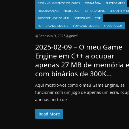
DESENVOLVIMENTO DE JOGOS
ESTRATÉGIA
PLATFORMERS
PROGRAMAÇÃO
PROJECTOS
RETRO GAMING
SHOOT 'EM U
SHOOTER HORIZONTAL
SOFTWARES
TOP
TOP 10 GAME ENGINE
TOP GAME ENGINE
VIDEO JOGOS
February 9, 2025
gnmf
2025-02-09 – O meu Game
Engine em C++ a ocupar
apenas 27 MB de memória 
com binários de 300K…
Aqui mostro-vos como o meu Game Engine, se
funcionar com um jogo de apenas um ecrã, ocu
apenas perto de
Read More