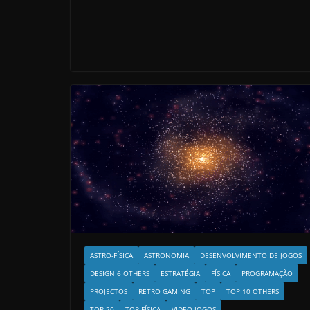
ASTRO-FÍSICA
ASTRONOMIA
DESENVOLVIMENTO DE JOGOS
DESIGN 6 OTHERS
ESTRATÉGIA
FÍSICA
PROGRAMAÇÃO
PROJECTOS
RETRO GAMING
TOP
TOP 10 OTHERS
TOP 20
TOP FÍSICA
VIDEO JOGOS