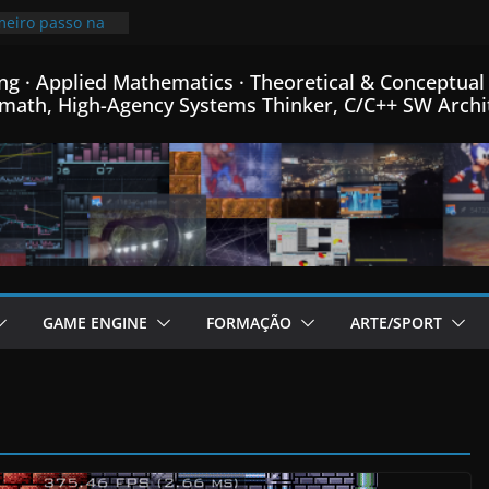
meiro passo na
 de Física
a e Matemática…
ng · Applied Mathematics · Theoretical & Conceptual 
rimindo
math, High-Agency Systems Thinker, C/C++ SW Archi
mais que o
x mais pequeno
6% de
 meu Formato
 C++…
e fontes Bitmap,
rmance, e menus
dor de Fractais
 C++…
icional post da
GAME ENGINE
FORMAÇÃO
ARTE/SPORT
me Engine em
nha linguagem
+ criada para
em C++…