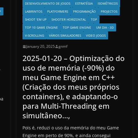
DESENVOLVIMENTO DE JOGOS
ESTRATÉGIA
ISOMÉTRICOS
P
LABIRINTOS
PLATFORMERS
PROGRAMAÇÃO
PROJECTOS
SHOOT 'EM UP
SHOOTER HORIZONTAL
TOP
TOP 10 GAME ENGINE
TOP GAME ENGINE
UM DIA - 3D
V-SCROLLING
VÁRIOS SIMULADORES
VIDEO JOGOS
January 20, 2025
gnmf
2025-01-20 – Optimização do
uso de memória (-90%) do
e
meu Game Engine em C++
(Criação dos meus próprios
containers), e adaptando-o
pa
para Multi-Threading em
simultâneo…,
Pois é, reduzi o uso da memória do meu Game
Engine em perto de 90%, e ainda consegui