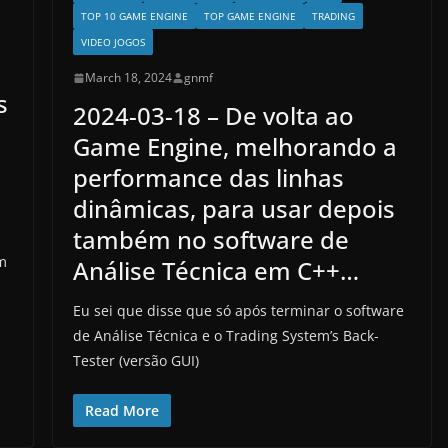
TOP 10 GAME ENGINE
TOP GAME ENGINE
TRADING
VIDEO JOGOS
March 18, 2024
gnmf
s
2024-03-18 – De volta ao
Game Engine, melhorando a
performance das linhas
dinâmicas, para usar depois
também no software de
m
Análise Técnica em C++…
Eu sei que disse que só após terminar o software
de Análise Técnica e o Trading System’s Back-
Tester (versão GUI)
Read More