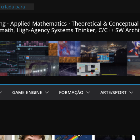
ha linguagem
criada para
m C++…
ng · Applied Mathematics · Theoretical & Conceptual 
eiro passo na
math, High-Agency Systems Thinker, C/C++ SW Archi
de Física
 e Matemática…
imindo
is que o
 mais pequeno
% de
meu Formato
C++…
 fontes Bitmap,
mance, e menus
GAME ENGINE
FORMAÇÃO
ARTE/SPORT
or de Fractais
C++…
cional post da
e Engine em