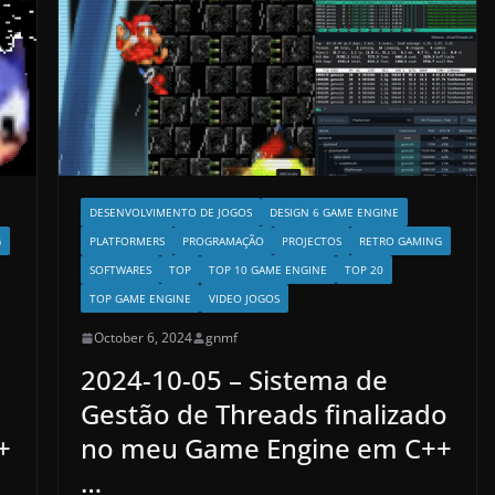
DESENVOLVIMENTO DE JOGOS
DESIGN 6 GAME ENGINE
G
PLATFORMERS
PROGRAMAÇÃO
PROJECTOS
RETRO GAMING
SOFTWARES
TOP
TOP 10 GAME ENGINE
TOP 20
TOP GAME ENGINE
VIDEO JOGOS
October 6, 2024
gnmf
2024-10-05 – Sistema de
Gestão de Threads finalizado
+
no meu Game Engine em C++
…