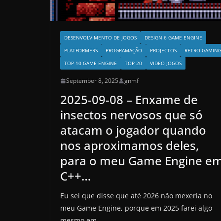
DESENVOLVIMENTO DE JOGOS
DESIGN 6 GAME ENGINE
PLATFORMERS
PROGRAMAÇÃO
PROJECTOS
RETRO GAMIN
TOP 10 GAME ENGINE
TOP 20
VIDEO JOGOS
September 8, 2025
gnmf
2025-09-08 – Enxame de
insectos nervosos que só
atacam o jogador quando
nos aproximamos deles,
para o meu Game Engine e
C++…
Eu sei que disse que até 2026 não mexeria no
meu Game Engine, porque em 2025 farei algo
mesmo em