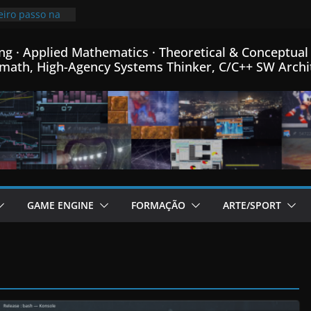
ha linguagem
criada para
m C++…
eiro passo na
ng · Applied Mathematics · Theoretical & Conceptual 
de Física
math, High-Agency Systems Thinker, C/C++ SW Archi
 e Matemática…
imindo
is que o
 mais pequeno
% de
meu Formato
C++…
 fontes Bitmap,
mance, e menus
or de Fractais
GAME ENGINE
FORMAÇÃO
ARTE/SPORT
C++…
cional post da
e Engine em