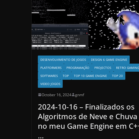
DESENVOLVIMENTO DE JOGOS
DESIGN 6 GAME ENGINE
PLATFORMERS
PROGRAMAÇÃO
PROJECTOS
RETRO GAMIN
SOFTWARES
TOP
TOP 10 GAME ENGINE
TOP 20
VIDEO JOGOS
October 16, 2024
gnmf
2024-10-16 – Finalizados os
Algoritmos de Neve e Chuva
no meu Game Engine em C+
…