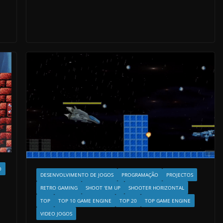
O
DESENVOLVIMENTO DE JOGOS
PROGRAMAÇÃO
PROJECTOS
RETRO GAMING
SHOOT 'EM UP
SHOOTER HORIZONTAL
TOP
TOP 10 GAME ENGINE
TOP 20
TOP GAME ENGINE
VIDEO JOGOS