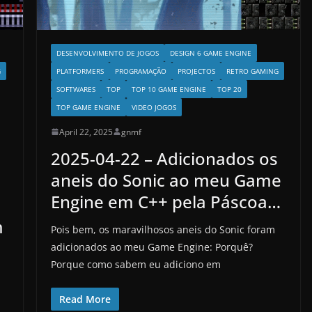
DESENVOLVIMENTO DE JOGOS
DESIGN 6 GAME ENGINE
PLATFORMERS
PROGRAMAÇÃO
PROJECTOS
RETRO GAMING
G
SOFTWARES
TOP
TOP 10 GAME ENGINE
TOP 20
TOP GAME ENGINE
VIDEO JOGOS
April 22, 2025
gnmf
2025-04-22 – Adicionados os
aneis do Sonic ao meu Game
Engine em C++ pela Páscoa…
m
Pois bem, os maravilhosos aneis do Sonic foram
adicionados ao meu Game Engine: Porquê?
Porque como sabem eu adiciono em
Read More