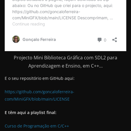
Projecto Mini Biblioteca Gráfica com SDL2 para
Aprendizagem e Ensino, em C++…
E o seu repositório em GitHub aqui:
https://github.com/goncaloferreira-
com/MiniGFX/blob/main/LICENSE
E têm aqui a playlist final:
Curso de Programação em C/C++