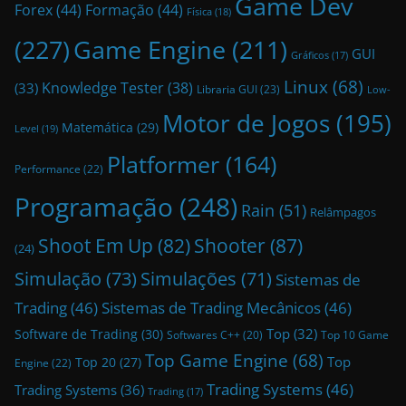
Game Dev
Forex
(44)
Formação
(44)
Física
(18)
(227)
Game Engine
(211)
GUI
Gráficos
(17)
Linux
(68)
Knowledge Tester
(38)
(33)
Libraria GUI
(23)
Low-
Motor de Jogos
(195)
Matemática
(29)
Level
(19)
Platformer
(164)
Performance
(22)
Programação
(248)
Rain
(51)
Relâmpagos
Shoot Em Up
(82)
Shooter
(87)
(24)
Simulação
(73)
Simulações
(71)
Sistemas de
Trading
(46)
Sistemas de Trading Mecânicos
(46)
Top
(32)
Software de Trading
(30)
Top 10 Game
Softwares C++
(20)
Top Game Engine
(68)
Top
Top 20
(27)
Engine
(22)
Trading Systems
(46)
Trading Systems
(36)
Trading
(17)