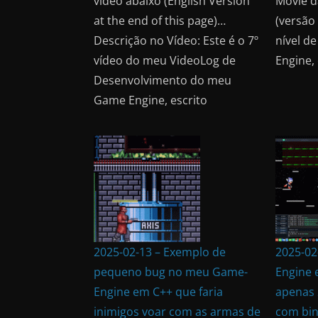
vídeo abaixo (English Version
Movie d
at the end of this page)…
(versão
Descrição no Vídeo: Este é o 7º
nível d
vídeo do meu VideoLog de
Engine, 
Desenvolvimento do meu
Game Engine, escrito
2025-02-13 – Exemplo de
2025-02
pequeno bug no meu Game-
Engine 
Engine em C++ que faria
apenas 
inimigos voar com as armas de
com bin