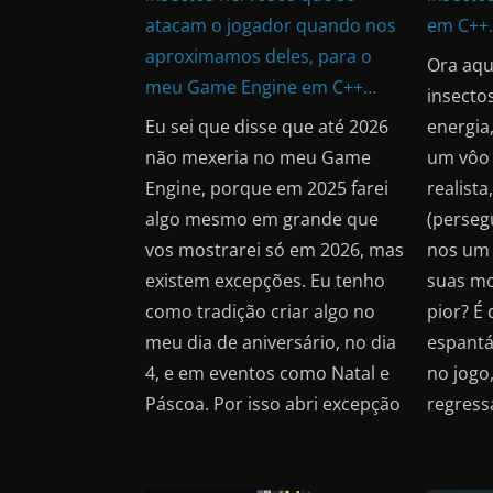
atacam o jogador quando nos
em C++
aproximamos deles, para o
Ora aqui
meu Game Engine em C++…
insecto
Eu sei que disse que até 2026
energia
não mexeria no meu Game
um vôo
Engine, porque em 2025 farei
realista
algo mesmo em grande que
(perseg
vos mostrarei só em 2026, mas
nos um 
existem excepções. Eu tenho
suas mo
como tradição criar algo no
pior? É
meu dia de aniversário, no dia
espantá
4, e em eventos como Natal e
no jogo,
Páscoa. Por isso abri excepção
regress