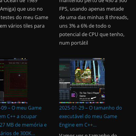
a Ocean de 1989
mantendo perto de 450 a 500
 Amiga) que uso no
FPS, usando apenas metade
e testes do meu Game
de uma das minhas 8 threads,
em vários tiles para
uns 3% a 6% de todo o
potencial de CPU que tenho,
num portátil
-09 – O meu Game
2025-01-29 – O tamanho do
em C++ a ocupar
executável do meu Game
27 MB de memória e
Engine em C++…
ários de 300K…
Vamos ver o tamanho do