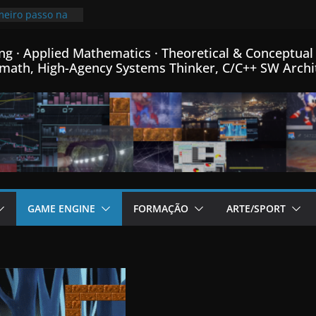
nha linguagem
+ criada para
em C++…
meiro passo na
ng · Applied Mathematics · Theoretical & Conceptual 
 de Física
math, High-Agency Systems Thinker, C/C++ SW Archi
a e Matemática…
rimindo
mais que o
x mais pequeno
6% de
 meu Formato
 C++…
e fontes Bitmap,
rmance, e menus
dor de Fractais
GAME ENGINE
FORMAÇÃO
ARTE/SPORT
 C++…
icional post da
me Engine em