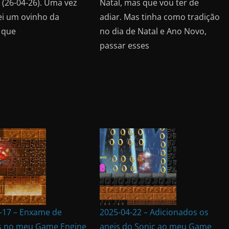
 (26-04-26). Uma vez
Natal, mas que vou ter de
ei um ovinho da
adiar. Mas tinha como tradição
 que
no dia de Natal e Ano Novo,
passar esses
-17 – Enxame de
2025-04-22 – Adicionados os
s no meu Game Engine
aneis do Sonic ao meu Game