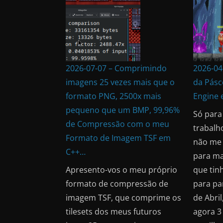
2026-07-07 – Comprimindo
2026-04-
imagens 25 vezes mais que o
da Pás
formato PNG, 2500x mais
Engine
pequeno que um BMP, 99,96%
Só para
de Compressão com o meu
trabalh
Formato de Imagem TSF em
não me
C++…
para ma
Apresento-vos o meu próprio
que tin
formato de compressão de
para par
imagem TSF, que comprime os
de Abril
tilesets dos meus futuros
agora 3