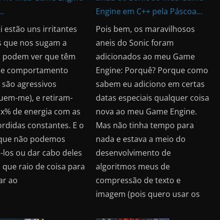
…
Engine em C++ pela Páscoa…
 estão uns irritantes
Pois bem, os maravilhosos
s que nos sugam a
aneis do Sonic foram
, podem ver que têm
adicionados ao meu Game
 e comportamento
Engine: Porquê? Porque como
, são agressivos
sabem eu adiciono em certas
uem-me), e retiram-
datas especiais qualquer coisa
x% de energia com as
nova ao meu Game Engine.
rdidas constantes. E o
Mas não tinha tempo para
 que não podemos
nada e estava a meio do
-los ou dar cabo deles
desenvolvimento de
 que raio de coisa para
algoritmos meus de
ar ao
compressão de texto e
imagem (pois quero usar os