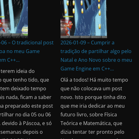
06 – O tradicional post
2026-01-09 – Cumprir a
coa no meu Game
tradição de partilhar algo pelo
 em C++…
Natal e Ano Novo sobre o meu
Game Engine em C++…
 terem ideia do
o que tenho tido, que
Olá a todos! Há muito tempo
 tem deixado tempo
que não colocava um post
is nada, ficam a saber
novo. Isto porque tinha dito
ha preparado este post
que me iria dedicar ao meu
tilhar no dia 05 ou 06
futuro livro, sobre Física
, devido à Páscoa, e só
Teórica e Matemática, que
 semanas depois o
dizia tentar ter pronto pelo