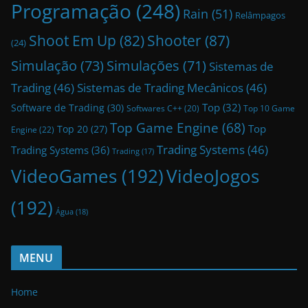
Programação
(248)
Rain
(51)
Relâmpagos
Shoot Em Up
(82)
Shooter
(87)
(24)
Simulação
(73)
Simulações
(71)
Sistemas de
Trading
(46)
Sistemas de Trading Mecânicos
(46)
Top
(32)
Software de Trading
(30)
Top 10 Game
Softwares C++
(20)
Top Game Engine
(68)
Top
Top 20
(27)
Engine
(22)
Trading Systems
(46)
Trading Systems
(36)
Trading
(17)
VideoGames
(192)
VideoJogos
(192)
Água
(18)
MENU
Home