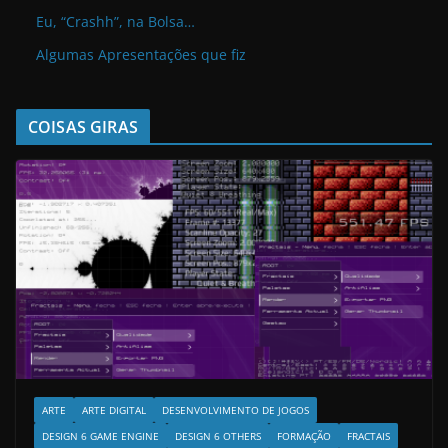
Eu, “Crashh”, na Bolsa…
Algumas Apresentações que fiz
COISAS GIRAS
ARTE
ARTE DIGITAL
DESENVOLVIMENTO DE JOGOS
DESIGN 6 GAME ENGINE
DESIGN 6 OTHERS
FORMAÇÃO
FRACTAIS