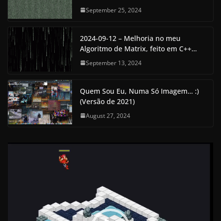
September 25, 2024
2024-09-12 – Melhoria no meu
Algoritmo de Matrix, feito em C++…
September 13, 2024
Quem Sou Eu, Numa Só Imagem… :)
(Versão de 2021)
August 27, 2024
V
i
d
e
o
P