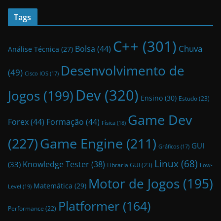
Tags
C++
(301)
Bolsa
(44)
Chuva
Análise Técnica
(27)
Desenvolvimento de
(49)
Cisco IOS
(17)
Dev
(320)
Jogos
(199)
Ensino
(30)
Estudo
(23)
Game Dev
Forex
(44)
Formação
(44)
Física
(18)
(227)
Game Engine
(211)
GUI
Gráficos
(17)
Linux
(68)
Knowledge Tester
(38)
(33)
Libraria GUI
(23)
Low-
Motor de Jogos
(195)
Matemática
(29)
Level
(19)
Platformer
(164)
Performance
(22)