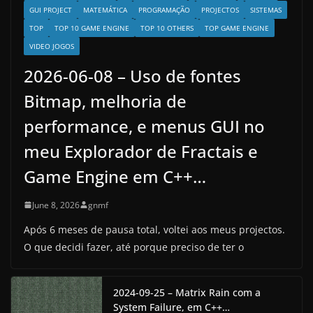
GUI PROJECT
MATEMÁTICA
PROGRAMAÇÃO
PROJECTOS
SISTEMAS
TOP
TOP 10 GAME ENGINE
TOP 10 OTHERS
TOP GAME ENGINE
VIDEO JOGOS
2026-06-08 – Uso de fontes
Bitmap, melhoria de
performance, e menus GUI no
meu Explorador de Fractais e
Game Engine em C++…
June 8, 2026
gnmf
Após 6 meses de pausa total, voltei aos meus projectos.
O que decidi fazer, até porque preciso de ter o
2024-09-25 – Matrix Rain com a
System Failure, em C++…