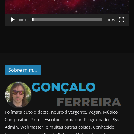
e
r
00:00
01:35
Sobre mim…
Polímata auto-didacta, neuro-divergente, Vegan, Músico,
Compositor, Pintor, Escritor, Formador, Programador, Sys
Admin, Webmaster, e muitas outras coisas. Conhecido