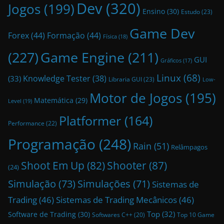
Dev
(320)
Jogos
(199)
Ensino
(30)
Estudo
(23)
Game Dev
Forex
(44)
Formação
(44)
Física
(18)
(227)
Game Engine
(211)
GUI
Gráficos
(17)
Linux
(68)
Knowledge Tester
(38)
(33)
Libraria GUI
(23)
Low-
Motor de Jogos
(195)
Matemática
(29)
Level
(19)
Platformer
(164)
Performance
(22)
Programação
(248)
Rain
(51)
Relâmpagos
Shoot Em Up
(82)
Shooter
(87)
(24)
Simulação
(73)
Simulações
(71)
Sistemas de
Trading
(46)
Sistemas de Trading Mecânicos
(46)
Top
(32)
Software de Trading
(30)
Top 10 Game
Softwares C++
(20)