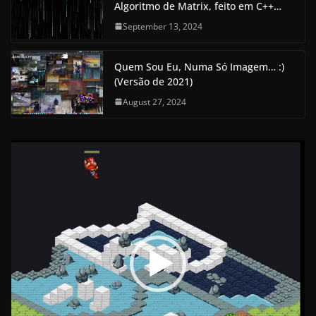
Algoritmo de Matrix, feito em C++…
September 13, 2024
Quem Sou Eu, Numa Só Imagem… :)
(Versão de 2021)
August 27, 2024
V
i
d
e
o
P
l
a
y
e