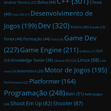
C++
(301)
Bolsa
(44)
Chuva
Análise Técnica
(27)
Desenvolvimento de
(49)
Cisco IOS
(17)
Dev
(320)
Jogos
(199)
Ensino
(30)
Estudo
(23)
Game Dev
Forex
(44)
Formação
(44)
Física
(18)
(227)
Game Engine
(211)
GUI
Gráficos
(17)
Linux
(68)
Knowledge Tester
(38)
(33)
Libraria GUI
(23)
Low-
Motor de Jogos
(195)
Matemática
(29)
Level
(19)
Platformer
(164)
Performance
(22)
Programação
(248)
Rain
(51)
Relâmpagos
Shoot Em Up
(82)
Shooter
(87)
(24)