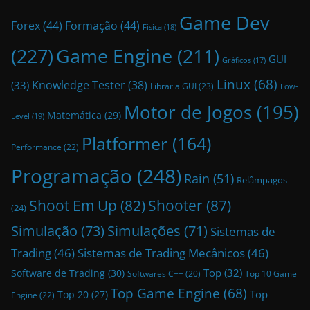
Game Dev
Forex
(44)
Formação
(44)
Física
(18)
(227)
Game Engine
(211)
GUI
Gráficos
(17)
Linux
(68)
Knowledge Tester
(38)
(33)
Libraria GUI
(23)
Low-
Motor de Jogos
(195)
Matemática
(29)
Level
(19)
Platformer
(164)
Performance
(22)
Programação
(248)
Rain
(51)
Relâmpagos
Shoot Em Up
(82)
Shooter
(87)
(24)
Simulação
(73)
Simulações
(71)
Sistemas de
Trading
(46)
Sistemas de Trading Mecânicos
(46)
Top
(32)
Software de Trading
(30)
Top 10 Game
Softwares C++
(20)
Top Game Engine
(68)
Top
Top 20
(27)
Engine
(22)