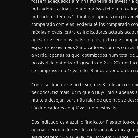
fossem adequados à minha maneira de investir e q
indicadores actuais, tendo por isso feito muitos in
indicadores têm os 2, também, apenas um parâmetr
comparado com elas. Poderia tê-los comparado com 
médias móveis, entre os indicadores actuais acabam
apesar de serem os mais simples, pelo que compare
expostos esses meus 2 indicadores com os outros 3, 
a verde, apenas os que, optimizados num total de 
possível de optimização (usado de 2 a 120), um lucr
se comprasse na 1ª vela dos 3 anos e vendido só na 
Como facilmente se pode ver, dos 3 indicadores n
periodos, fez mais lucro que o Buy/Hold e apenas 
muito a desejar, para não falar de que não se desc
são indicadores adaptáveis nem estáveis.
Dos indicadores a azul, o “Indicator I” aguentou-s
apenas deixado de resistir à elevada alavancagem per
alavancagem 10.533.560% de lucro em 10 anos, 5 mi