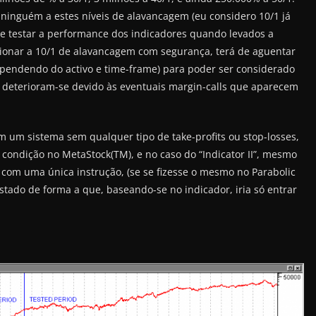
ninguém a estes níveis de alavancagem (eu considero 10/1 já
a se testar a performance dos indicadores quando levados a
ionar a 10/1 de alavancagem com segurança, terá de aguentar
endendo do activo e time-frame) para poder ser considerado
s deterioram-se devido às eventuais margin-calls que aparecem
m um sistema sem qualquer tipo de take-profits ou stop-losses,
ondição no MetaStock(TM), e no caso do “Indicator II”, mesmo
m com uma única instrução, (se se fizesse o mesmo no Parabolic
estado de forma a que, baseando-se no indicador, iria só entrar