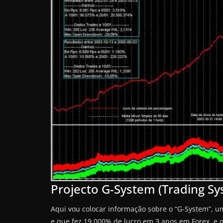
Projecto G-System (Trading Sy
Aqui vou colocar informação sobre o “G-System”, u
e que fez 19.000% de lucro em 3 anos em Forex, e 