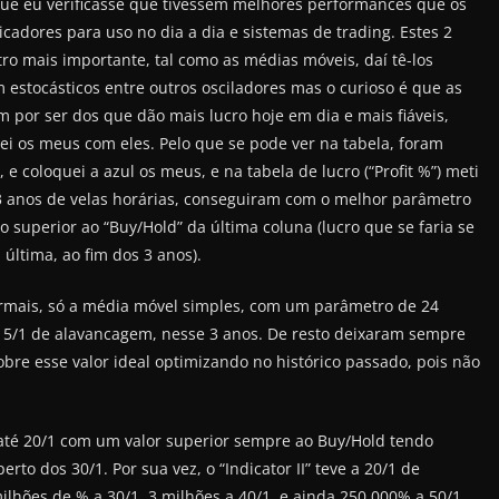
ue eu verificasse que tivessem melhores performances que os
dicadores para uso no dia a dia e sistemas de trading. Estes 2
o mais importante, tal como as médias móveis, daí tê-los
estocásticos entre outros osciladores mas o curioso é que as
 por ser dos que dão mais lucro hoje em dia e mais fiáveis,
i os meus com eles. Pelo que se pode ver na tabela, foram
e coloquei a azul os meus, e na tabela de lucro (“Profit %”) meti
3 anos de velas horárias, conseguiram com o melhor parâmetro
o superior ao “Buy/Hold” da última coluna (lucro que se faria se
última, ao fim dos 3 anos).
ormais, só a média móvel simples, com um parâmetro de 24
a 5/1 de alavancagem, nesse 3 anos. De resto deixaram sempre
obre esse valor ideal optimizando no histórico passado, pois não
e até 20/1 com um valor superior sempre ao Buy/Hold tendo
to dos 30/1. Por sua vez, o “Indicator II” teve a 20/1 de
lhões de % a 30/1, 3 milhões a 40/1, e ainda 250.000% a 50/1.