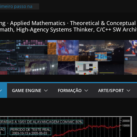
rimeiro passo na
ro de Física
ca e Matemática…
ng · Applied Mathematics · Theoretical & Conceptual 
mprimindo
math, High-Agency Systems Thinker, C/C++ SW Archi
 mais que o
00x mais pequeno
96% de
o meu Formato
m C++…
de fontes Bitmap,
ormance, e menus
rador de Fractais
m C++…
adicional post da
GAME ENGINE
FORMAÇÃO
ARTE/SPORT
ame Engine em
inha linguagem
++ criada para
 em C++…