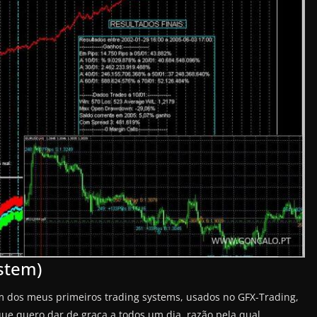
stem)
m dos meus primeiros trading systems, usados no GFX-Trading,
que quero dar de graça a todos um dia, razão pela qual