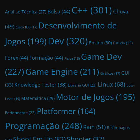
C++
(301)
Bolsa
(44)
Chuva
Análise Técnica
(27)
Desenvolvimento de
(49)
Cisco IOS
(17)
Dev
(320)
Jogos
(199)
Ensino
(30)
Estudo
(23)
Game Dev
Forex
(44)
Formação
(44)
Física
(18)
(227)
Game Engine
(211)
GUI
Gráficos
(17)
Linux
(68)
Knowledge Tester
(38)
(33)
Libraria GUI
(23)
Low-
Motor de Jogos
(195)
Matemática
(29)
Level
(19)
Platformer
(164)
Performance
(22)
Programação
(248)
Rain
(51)
Relâmpagos
Shoot Em Up
(82)
Shooter
(87)
(24)