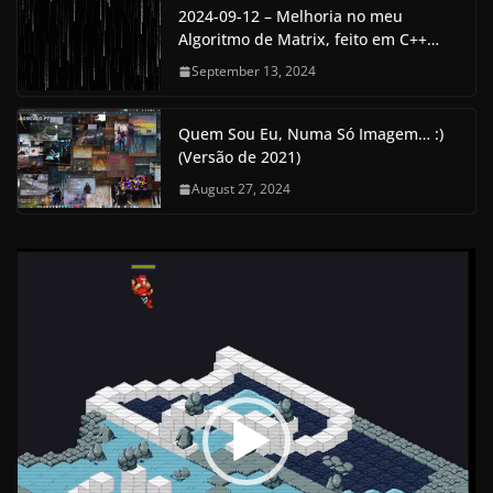
2024-09-12 – Melhoria no meu
Algoritmo de Matrix, feito em C++…
September 13, 2024
Quem Sou Eu, Numa Só Imagem… :)
(Versão de 2021)
August 27, 2024
V
i
d
e
o
P
l
a
y