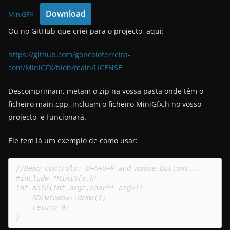
Download
MiniGFX
Ou no GitHub que criei para o projecto, aqui:
https://github.com/goncaloferreira-
com/MiniGFX/blob/main/LICENSE
Descomprimam, metam o zip na vossa pasta onde têm o
ficheiro main.cpp, incluam o ficheiro MiniGfx.h no vosso
projecto, e funcionará.
Ele tem lá um exemplo de como usar:
//Demo controls: Q+A+O+P and mouse buttons...

#include "MiniGfx.h"

int main(int argc,char** argv){

    SDLWindow::demo();

    return 0;

}