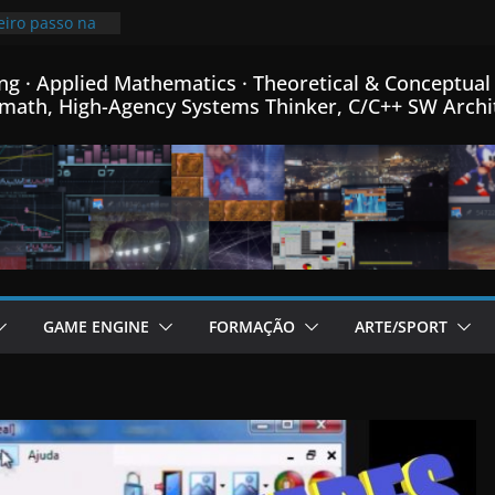
eiro passo na
de Física
 e Matemática…
ng · Applied Mathematics · Theoretical & Conceptual 
imindo
math, High-Agency Systems Thinker, C/C++ SW Archi
is que o
 mais pequeno
% de
meu Formato
C++…
 fontes Bitmap,
mance, e menus
or de Fractais
C++…
cional post da
GAME ENGINE
FORMAÇÃO
ARTE/SPORT
e Engine em
ha linguagem
criada para
m C++…