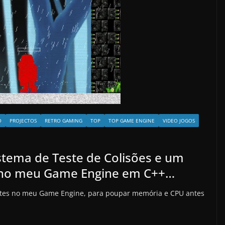
O
PROJECTOS
RETRO GAMING
TOP
TOP GAME ENGINE
VIDEO JOGOS
stema de Teste de Colisões e um
 no meu Game Engine em C++…
ortes no meu Game Engine, para poupar memória e CPU antes