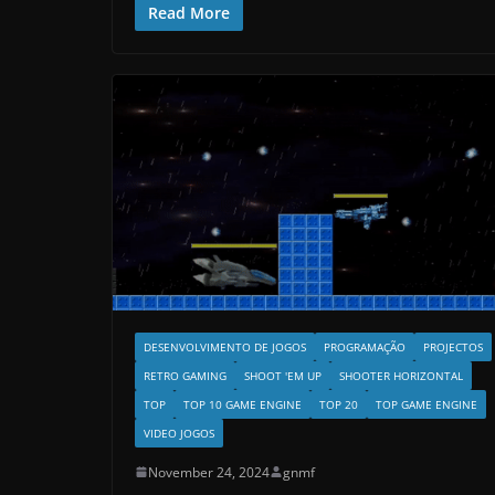
Read More
DESENVOLVIMENTO DE JOGOS
PROGRAMAÇÃO
PROJECTOS
RETRO GAMING
SHOOT 'EM UP
SHOOTER HORIZONTAL
TOP
TOP 10 GAME ENGINE
TOP 20
TOP GAME ENGINE
VIDEO JOGOS
November 24, 2024
gnmf