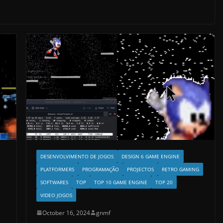
DESENVOLVIMENTO DE JOGOS
DESIGN 6 GAME ENGINE
PLATFORMERS
PROGRAMAÇÃO
PROJECTOS
RETRO GAMING
SOFTWARES
TOP
TOP 10 GAME ENGINE
TOP 20
VIDEO JOGOS
October 16, 2024
gnmf