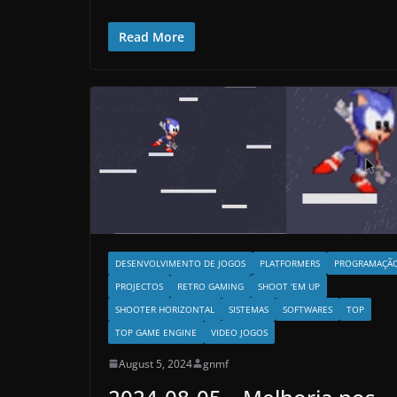
Read More
DESENVOLVIMENTO DE JOGOS
PLATFORMERS
PROGRAMAÇÃ
PROJECTOS
RETRO GAMING
SHOOT 'EM UP
SHOOTER HORIZONTAL
SISTEMAS
SOFTWARES
TOP
TOP GAME ENGINE
VIDEO JOGOS
August 5, 2024
gnmf