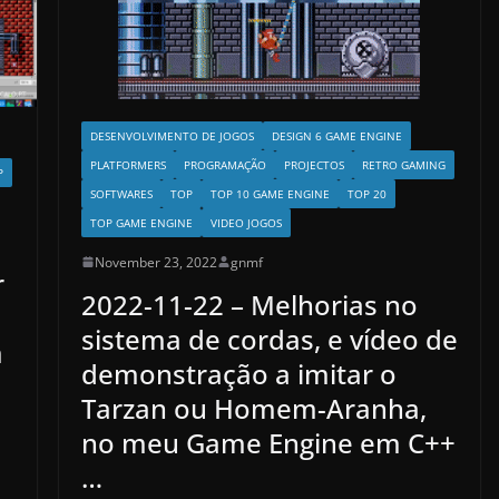
DESENVOLVIMENTO DE JOGOS
DESIGN 6 GAME ENGINE
PLATFORMERS
PROGRAMAÇÃO
PROJECTOS
RETRO GAMING
P
SOFTWARES
TOP
TOP 10 GAME ENGINE
TOP 20
TOP GAME ENGINE
VIDEO JOGOS
November 23, 2022
gnmf
r
2022-11-22 – Melhorias no
sistema de cordas, e vídeo de
m
demonstração a imitar o
Tarzan ou Homem-Aranha,
no meu Game Engine em C++
…