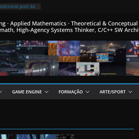
adicional post da
Game Engine em
ng · Applied Mathematics · Theoretical & Conceptual 
minha linguagem
math, High-Agency Systems Thinker, C/C++ SW Archi
++ criada para
o em C++…
rimeiro passo na
ro de Física
ica e Matemática…
mprimindo
 mais que o
00x mais pequeno
96% de
 o meu Formato
GAME ENGINE
FORMAÇÃO
ARTE/SPORT
em C++…
 de fontes Bitmap,
formance, e menus
rador de Fractais
em C++…