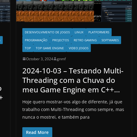
DESENVOLVIMENTO DE JOGOS
LINUX
PLATFORMERS
PROGRAMAÇÃO
PROJECTOS
RETRO GAMING
SOFTWARES
G
TOP
TOP GAME ENGINE
VIDEO JOGOS
October 3, 2024
gnmf
2024-10-03 – Testando Multi-
Threading com a Chuva do
o
meu Game Engine em C++…
+
Hoje quero mostrar-vos algo de diferente, já que
trabalho com Multi-Threading como sempre, mas
nunca o mostrei, e também para
Read More