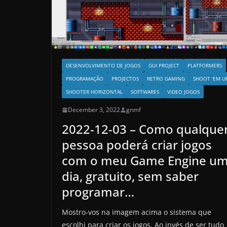
DESENVOLVIMENTO DE JOGOS
GUI PROJECT
PLATFORMERS
PROGRAMAÇÃO
PROJECTOS
RETRO GAMING
SHOOT 'EM U
SHOOTER HORIZONTAL
SOFTWARES
VIDEO JOGOS
December 3, 2022
gnmf
2022-12-03 – Como qualque
pessoa poderá criar jogos
com o meu Game Engine u
dia, gratuito, sem saber
programar…
Mostro-vos na imagem acima o sistema que
escolhi para criar os jogos. Ao invés de ser tudo