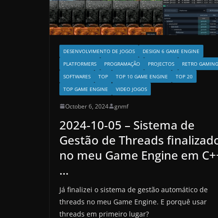
DESENVOLVIMENTO DE JOGOS
DESIGN 6 GAME ENGINE
PLATFORMERS
PROGRAMAÇÃO
PROJECTOS
RETRO GAMIN
SOFTWARES
TOP
TOP 10 GAME ENGINE
TOP 20
TOP GAME ENGINE
VIDEO JOGOS
October 6, 2024
gnmf
2024-10-05 – Sistema de
Gestão de Threads finalizad
no meu Game Engine em C+
…
Já finalizei o sistema de gestão automático de
threads no meu Game Engine. E porquê usar
threads em primeiro lugar?