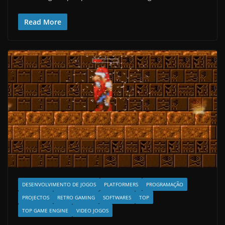
Read More
DESENVOLVIMENTO DE JOGOS
PLATFORMERS
PROGRAMAÇÃO
PROJECTOS
RETRO GAMING
SOFTWARES
TOP
TOP GAME ENGINE
VIDEO JOGOS