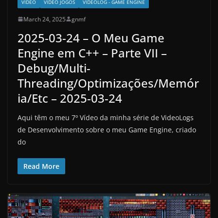
VÍDEO
VIDEO JOGOS
VIDEOLOG - GAME ENGINE
March 24, 2025
gnmf
2025-03-24 – O Meu Game
Engine em C++ – Parte VII –
Debug/Multi-
Threading/Optimizações/Memór
ia/Etc – 2025-03-24
Aqui têm o meu 7º Vídeo da minha série de VideoLogs
de Desenvolvimento sobre o meu Game Engine, criado
do
Read More