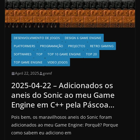
DESENVOLVIMENTO DE JOGOS
DESIGN 6 GAME ENGINE
PLATFORMERS
PROGRAMAÇÃO
PROJECTOS
RETRO GAMING
SOFTWARES
TOP
TOP 10 GAME ENGINE
TOP 20
TOP GAME ENGINE
VIDEO JOGOS
April 22, 2025
gnmf
2025-04-22 – Adicionados os
aneis do Sonic ao meu Game
Engine em C++ pela Páscoa…
Pois bem, os maravilhosos aneis do Sonic foram
adicionados ao meu Game Engine: Porquê? Porque
como sabem eu adiciono em