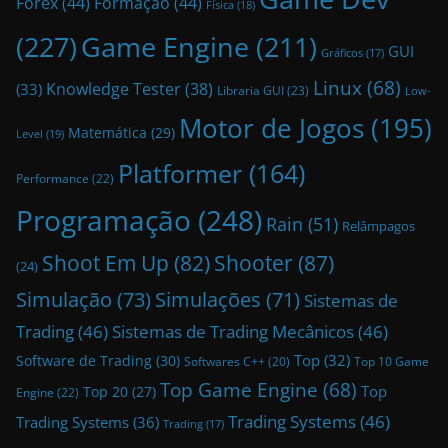
Forex
(44)
Formação
(44)
Física
(18)
(227)
Game Engine
(211)
GUI
Gráficos
(17)
Linux
(68)
Knowledge Tester
(38)
(33)
Libraria GUI
(23)
Low-
Motor de Jogos
(195)
Matemática
(29)
Level
(19)
Platformer
(164)
Performance
(22)
Programação
(248)
Rain
(51)
Relâmpagos
Shoot Em Up
(82)
Shooter
(87)
(24)
Simulação
(73)
Simulações
(71)
Sistemas de
Trading
(46)
Sistemas de Trading Mecânicos
(46)
Top
(32)
Software de Trading
(30)
Top 10 Game
Softwares C++
(20)
Top Game Engine
(68)
Top
Top 20
(27)
Engine
(22)
Trading Systems
(46)
Trading Systems
(36)
Trading
(17)