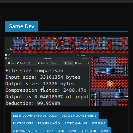
Game Dev
DESENVOLVIMENTO DE JOGOS
DESIGN 6 GAME ENGINE
PLATFORMERS
PROGRAMAÇÃO
RETRO GAMING
SISTEMAS
SOFTWARES
TOP
TOP 10 GAME ENGINE
TOP GAME ENGINE