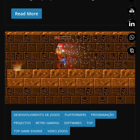
Read More
DESENVOLVIMENTO DE JOGOS
PLATFORMERS
PROGRAMAÇÃO
PROJECTOS
RETRO GAMING
SOFTWARES
TOP
TOP GAME ENGINE
VIDEO JOGOS