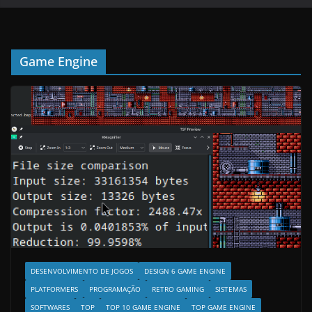
Game Engine
DESENVOLVIMENTO DE JOGOS
DESIGN 6 GAME ENGINE
PLATFORMERS
PROGRAMAÇÃO
RETRO GAMING
SISTEMAS
SOFTWARES
TOP
TOP 10 GAME ENGINE
TOP GAME ENGINE