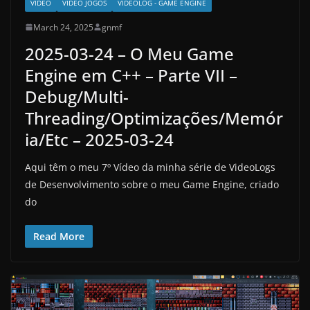
VÍDEO
VIDEO JOGOS
VIDEOLOG - GAME ENGINE
March 24, 2025
gnmf
2025-03-24 – O Meu Game
Engine em C++ – Parte VII –
Debug/Multi-
Threading/Optimizações/Memór
ia/Etc – 2025-03-24
Aqui têm o meu 7º Vídeo da minha série de VideoLogs
de Desenvolvimento sobre o meu Game Engine, criado
do
Read More