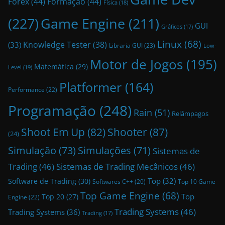
Forex
(44)
Formação
(44)
Física
(18)
(227)
Game Engine
(211)
GUI
Gráficos
(17)
Linux
(68)
Knowledge Tester
(38)
(33)
Libraria GUI
(23)
Low-
Motor de Jogos
(195)
Matemática
(29)
Level
(19)
Platformer
(164)
Performance
(22)
Programação
(248)
Rain
(51)
Relâmpagos
Shoot Em Up
(82)
Shooter
(87)
(24)
Simulação
(73)
Simulações
(71)
Sistemas de
Trading
(46)
Sistemas de Trading Mecânicos
(46)
Top
(32)
Software de Trading
(30)
Top 10 Game
Softwares C++
(20)
Top Game Engine
(68)
Top
Top 20
(27)
Engine
(22)
Trading Systems
(46)
Trading Systems
(36)
Trading
(17)