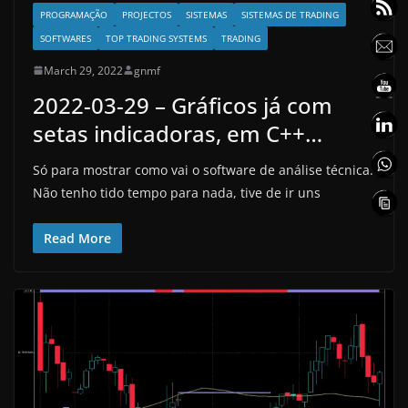
PROGRAMAÇÃO
PROJECTOS
SISTEMAS
SISTEMAS DE TRADING
SOFTWARES
TOP TRADING SYSTEMS
TRADING
March 29, 2022
gnmf
2022-03-29 – Gráficos já com
setas indicadoras, em C++…
Só para mostrar como vai o software de análise técnica.
Não tenho tido tempo para nada, tive de ir uns
Read More