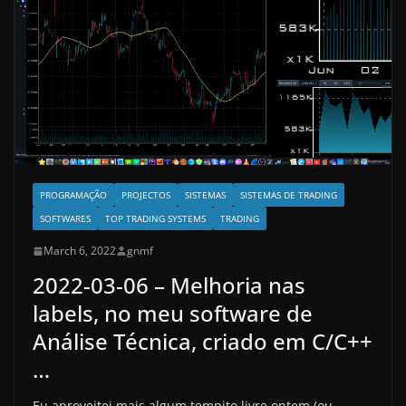
PROGRAMAÇÃO
PROJECTOS
SISTEMAS
SISTEMAS DE TRADING
SOFTWARES
TOP TRADING SYSTEMS
TRADING
March 6, 2022
gnmf
2022-03-06 – Melhoria nas
labels, no meu software de
Análise Técnica, criado em C/C++
…
Eu aproveitei mais algum tempito livre ontem (ou