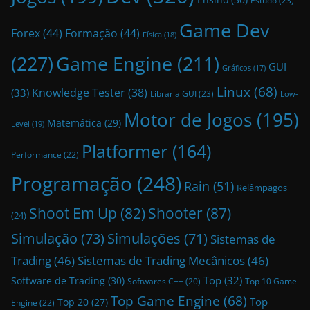
Estudo
(23)
Game Dev
Forex
(44)
Formação
(44)
Física
(18)
(227)
Game Engine
(211)
GUI
Gráficos
(17)
Linux
(68)
Knowledge Tester
(38)
(33)
Libraria GUI
(23)
Low-
Motor de Jogos
(195)
Matemática
(29)
Level
(19)
Platformer
(164)
Performance
(22)
Programação
(248)
Rain
(51)
Relâmpagos
Shoot Em Up
(82)
Shooter
(87)
(24)
Simulação
(73)
Simulações
(71)
Sistemas de
Trading
(46)
Sistemas de Trading Mecânicos
(46)
Top
(32)
Software de Trading
(30)
Top 10 Game
Softwares C++
(20)
Top Game Engine
(68)
Top
Top 20
(27)
Engine
(22)