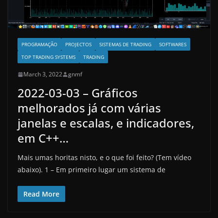
PROGRAMAÇÃO
PROJECTOS
SISTEMAS DE TRADING
SOFTWARES
TOP TRADING SYSTEMS
TRADING
March 3, 2022
gnmf
2022-03-03 – Gráficos
melhorados já com várias
janelas e escalas, e indicadores,
em C++…
Mais umas horitas nisto, e o que foi feito? (Tem vídeo
abaixo). 1 – Em primeiro lugar um sistema de
Read More