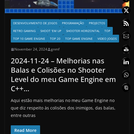
DESENVOLVIMENTO DE JOGOS
PROGRAMAÇÃO
PROJECTOS
RETRO GAMING
SHOOT 'EM UP
SHOOTER HORIZONTAL
TOP
TOP 10 GAME ENGINE
TOP 20
TOP GAME ENGINE
VIDEO JOGOS
November 24, 2024
gnmf
2024-11-24 – Melhorias nas
Balas e Colisões no Shooter
Level do meu Game Engine em
C++…
Aqui estão mais melhorias no meu Game Engine no
que diz respeito às colisões dos inimigos, das balas,
entre outras
Read More