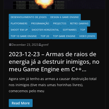
DESENVOLVIMENTO DE JOGOS
DESIGN 6 GAME ENGINE
PLATFORMERS
PROGRAMAÇÃO
PROJECTOS
RETRO GAMING
SHOOT 'EM UP
SHOOTER HORIZONTAL
SOFTWARES
TOP
TOP 10 GAME ENGINE
TOP 20
TOP GAME ENGINE
VIDEO JOGOS
December 23, 2023
gnmf
2023-12-23 – Armas de raios de
energia já a destruir inimigos, no
meu Game Engine em C++…
Agora sim já tenho as armas a causar destruição total
nos inimigos (tive mais umas horinhas livres),
comecemos pelo meu
Read More