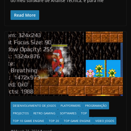
do meu software de Análise Técnica, e para me
Read More
DESENVOLVIMENTO DE JOGOS
PLATFORMERS
PROGRAMAÇÃO
PROJECTOS
RETRO GAMING
SOFTWARES
TOP
TOP 10 GAME ENGINE
TOP 20
TOP GAME ENGINE
VIDEO JOGOS