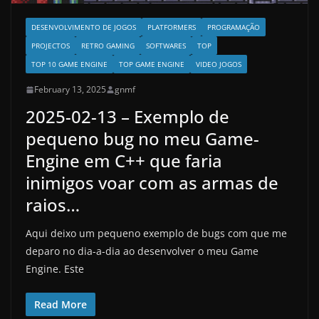
DESENVOLVIMENTO DE JOGOS
PLATFORMERS
PROGRAMAÇÃO
PROJECTOS
RETRO GAMING
SOFTWARES
TOP
TOP 10 GAME ENGINE
TOP GAME ENGINE
VIDEO JOGOS
February 13, 2025
gnmf
2025-02-13 – Exemplo de
pequeno bug no meu Game-
Engine em C++ que faria
inimigos voar com as armas de
raios…
Aqui deixo um pequeno exemplo de bugs com que me
deparo no dia-a-dia ao desenvolver o meu Game
Engine. Este
Read More