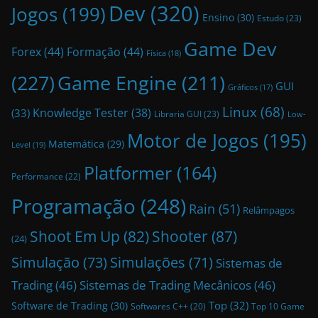
Dev
(320)
Jogos
(199)
Ensino
(30)
Estudo
(23)
Game Dev
Forex
(44)
Formação
(44)
Física
(18)
(227)
Game Engine
(211)
GUI
Gráficos
(17)
Linux
(68)
Knowledge Tester
(38)
(33)
Libraria GUI
(23)
Low-
Motor de Jogos
(195)
Matemática
(29)
Level
(19)
Platformer
(164)
Performance
(22)
Programação
(248)
Rain
(51)
Relâmpagos
Shoot Em Up
(82)
Shooter
(87)
(24)
Simulação
(73)
Simulações
(71)
Sistemas de
Trading
(46)
Sistemas de Trading Mecânicos
(46)
Top
(32)
Software de Trading
(30)
Top 10 Game
Softwares C++
(20)