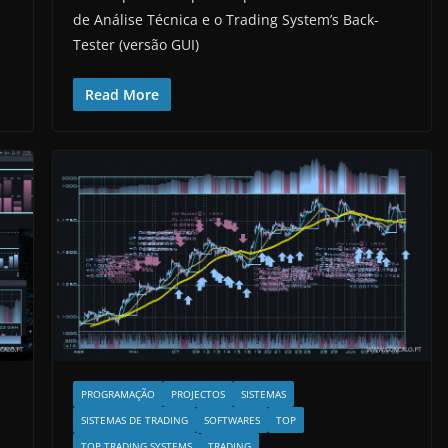
de Análise Técnica e o Trading System’s Back-
Tester (versão GUI)
Read More
PROGRAMAÇÃO
PROJECTOS
SISTEMAS
SISTEMAS DE TRADING
SOFTWARES
TOP
TOP TRADING SYSTEMS
TRADING