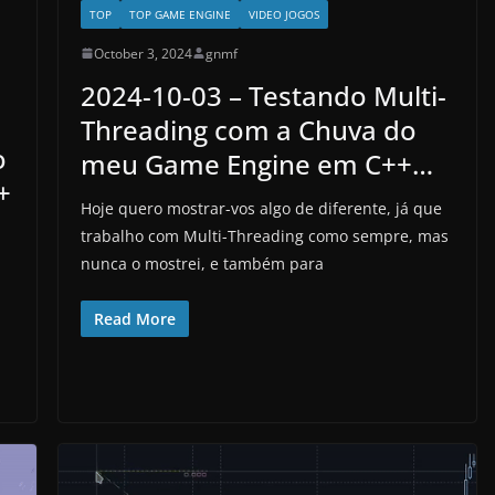
TOP
TOP GAME ENGINE
VIDEO JOGOS
October 3, 2024
gnmf
2024-10-03 – Testando Multi-
Threading com a Chuva do
o
meu Game Engine em C++…
+
Hoje quero mostrar-vos algo de diferente, já que
trabalho com Multi-Threading como sempre, mas
nunca o mostrei, e também para
Read More