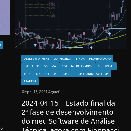
O
DESIGN 6 OTHERS
GUI PROJECT
LINUX
PROGRAMAÇÃO
PROJECTOS
SISTEMAS
SISTEMAS DE TRADING
SOFTWARES
TOP
TOP 10 OTHERS
TOP 20
TOP TRADING SYSTEMS
TRADING
April 15, 2024
gnmf
-
2024-04-15 – Estado final da
2ª fase de desenvolvimento
do meu Software de Análise
Técnica, agora com Fibonacci
no