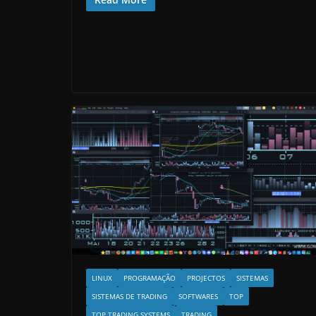
LINUX
PROGRAMAÇÃO
PROJECTOS
SISTEMAS
SISTEMAS DE TRADING
SOFTWARES
TOP
TOP TRADING SYSTEMS
TRADING