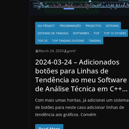
GUI PROJECT
PROGRAMAÇÃO
PROJECTOS
SISTEMAS
SISTEMAS DE TRADING
SOFTWARES
TOP
TOP 10 OTHERS
TOP 20
TOP TRADING SYSTEMS
TRADING
March 24, 2024
gnmf
2024-03-24 – Adicionados
botões para Linhas de
Tendência ao meu Software
de Análise Técnica em C++…
Com mais umas horitas, já adicionei um sistema
de botões para neste caso adicionar linhas de
tendência aos gráficos. Convém
Read More