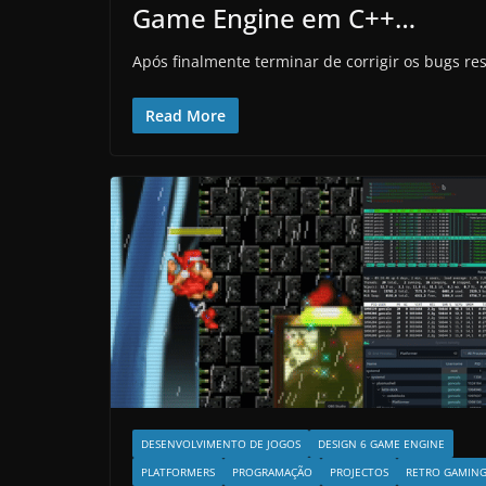
Game Engine em C++…
Após finalmente terminar de corrigir os bugs r
Read More
DESENVOLVIMENTO DE JOGOS
DESIGN 6 GAME ENGINE
PLATFORMERS
PROGRAMAÇÃO
PROJECTOS
RETRO GAMIN