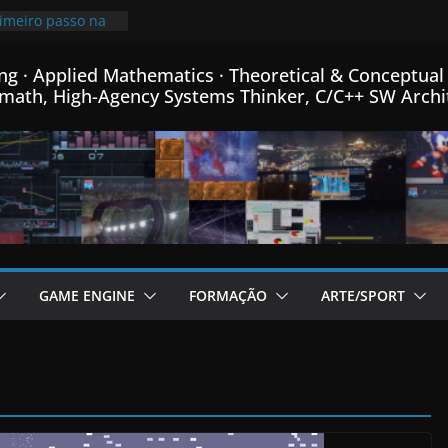
inha linguagem
++ criada para
 em C++…
ng · Applied Mathematics · Theoretical & Conceptual 
rimeiro passo na
ro de Física
math, High-Agency Systems Thinker, C/C++ SW Archi
ca e Matemática…
mprimindo
 mais que o
00x mais pequeno
96% de
o meu Formato
m C++…
de fontes Bitmap,
ormance, e menus
rador de Fractais
GAME ENGINE
FORMAÇÃO
ARTE/SPORT
m C++…
adicional post da
ame Engine em