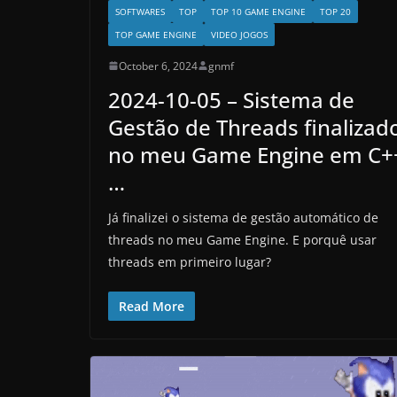
SOFTWARES
TOP
TOP 10 GAME ENGINE
TOP 20
TOP GAME ENGINE
VIDEO JOGOS
October 6, 2024
gnmf
2024-10-05 – Sistema de
Gestão de Threads finalizad
no meu Game Engine em C+
…
Já finalizei o sistema de gestão automático de
threads no meu Game Engine. E porquê usar
threads em primeiro lugar?
Read More