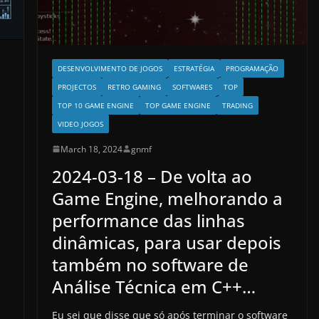
DESENVOLVIMENTO DE JOGOS
ESTRATÉGIA
PROGRAMAÇÃO
PROJECTOS
RETRO GAMING
SOFTWARES
TOP
TOP 10 GAME ENGINE
TOP GAME ENGINE
TRADING
VIDEO JOGOS
March 18, 2024
gnmf
2024-03-18 – De volta ao
Game Engine, melhorando a
performance das linhas
dinâmicas, para usar depois
também no software de
Análise Técnica em C++…
Eu sei que disse que só após terminar o software