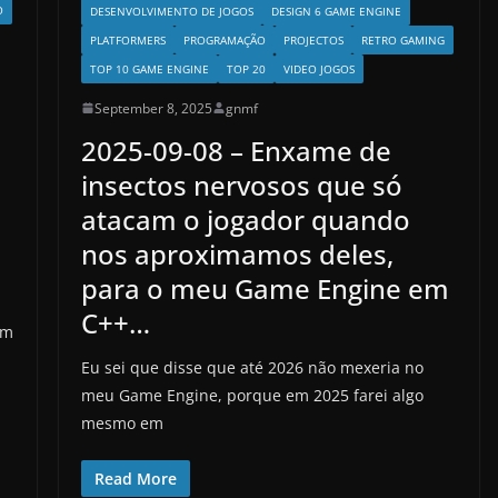
O
DESENVOLVIMENTO DE JOGOS
DESIGN 6 GAME ENGINE
PLATFORMERS
PROGRAMAÇÃO
PROJECTOS
RETRO GAMING
TOP 10 GAME ENGINE
TOP 20
VIDEO JOGOS
September 8, 2025
gnmf
2025-09-08 – Enxame de
insectos nervosos que só
e
atacam o jogador quando
nos aproximamos deles,
para o meu Game Engine em
C++…
um
Eu sei que disse que até 2026 não mexeria no
meu Game Engine, porque em 2025 farei algo
mesmo em
Read More