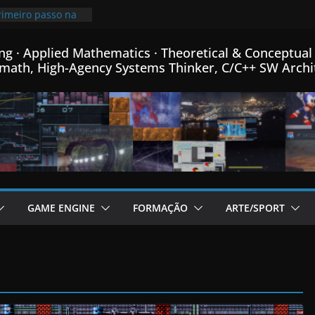
minha linguagem
++ criada para
o em C++…
rimeiro passo na
ng · Applied Mathematics · Theoretical & Conceptual 
ro de Física
math, High-Agency Systems Thinker, C/C++ SW Archi
ica e Matemática…
mprimindo
 mais que o
00x mais pequeno
96% de
 o meu Formato
em C++…
 de fontes Bitmap,
formance, e menus
rador de Fractais
GAME ENGINE
FORMAÇÃO
ARTE/SPORT
em C++…
adicional post da
Game Engine em