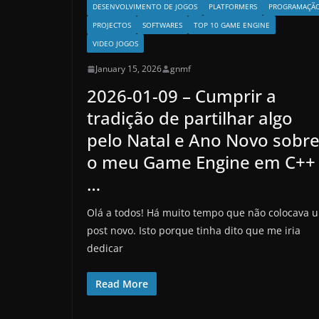
DESENVOLVIMENTO DE JOGOS
PLATFORMERS
PROGRAMAÇÃ
PROJECTOS
SOFTWARES
TOP 10 GAME ENGINE
VIDEO JOGOS
January 15, 2026
gnmf
2026-01-09 – Cumprir a
tradição de partilhar algo
pelo Natal e Ano Novo sobr
o meu Game Engine em C++
…
Olá a todos! Há muito tempo que não colocava 
post novo. Isto porque tinha dito que me iria
dedicar
Read More