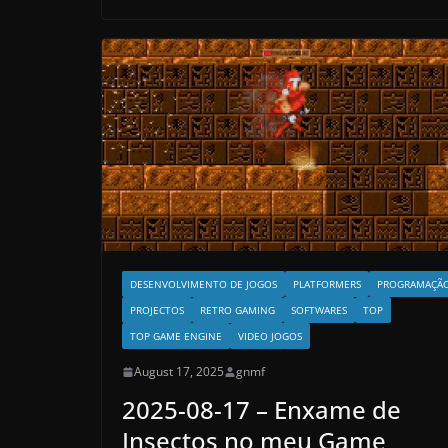
DESENVOLVIMENTO DE JOGOS
PLATFORMERS
PROGRAMAÇÃ
PROJECTOS
RETRO GAMING
SOFTWARES
TOP
TOP GAME ENGINE
VIDEO JOGOS
August 17, 2025
gnmf
2025-08-17 – Enxame de
Insectos no meu Game