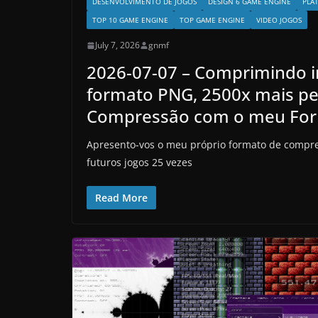
DESENVOLVIMENTO DE JOGOS
DESIGN 6 GAME ENGINE
PLA
TOP 10 GAME ENGINE
TOP GAME ENGINE
VIDEO JOGOS
July 7, 2026
gnmf
2026-07-07 – Comprimindo i
formato PNG, 2500x mais p
Compressão com o meu For
Apresento-vos o meu próprio formato de compr
futuros jogos 25 vezes
Read More