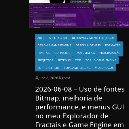
ARTE
ARTE DIGITAL
DESENVOLVIMENTO DE JOGOS
DESIGN 6 GAME ENGINE
DESIGN 6 OTHERS
FORMAÇÃO
FRACTAIS
GUI PROJECT
MATEMÁTICA
PROGRAMAÇÃO
PROJECTOS
SISTEMAS
TOP
TOP 10 GAME ENGINE
TOP 10 OTHERS
TOP GAME ENGINE
VIDEO JOGOS
June 8, 2026
gnmf
2026-06-08 – Uso de fontes
Bitmap, melhoria de
performance, e menus GUI
no meu Explorador de
Fractais e Game Engine em